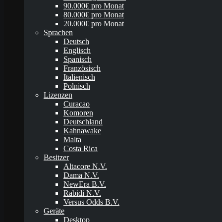
90.000€ pro Monat
80.000€ pro Monat
20.000€ pro Monat
Sprachen
Deutsch
Englisch
Spanisch
Französisch
Italienisch
Polnisch
Lizenzen
Curacao
Komoren
Deutschland
Kahnawake
Malta
Costa Rica
Besitzer
Altacore N.V.
Dama N.V.
NewEra B.V.
Rabidi N.V.
Versus Odds B.V.
Geräte
Desktop