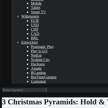
Mobile
Tablet
Smart TV
Währungen
EUR
USD
CHF
CAD
BRL
Entwickler
Pragmatic Play
Play’n GO
NetEnt
Nolimit City
Hacksaw
Amatic
BGaming
BigTimeGaming
Gamomat
3 Christmas Pyramids: Hold &