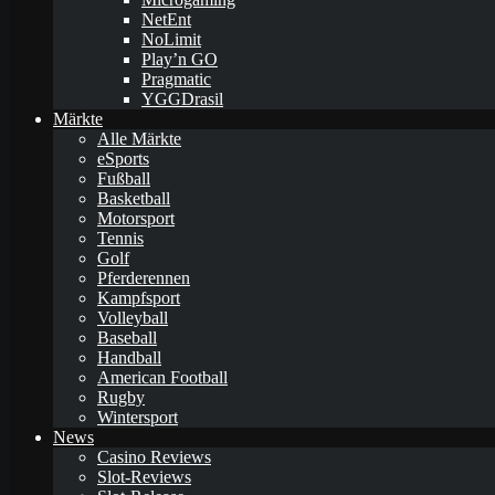
NetEnt
NoLimit
Play’n GO
Pragmatic
YGGDrasil
Märkte
Alle Märkte
eSports
Fußball
Basketball
Motorsport
Tennis
Golf
Pferderennen
Kampfsport
Volleyball
Baseball
Handball
American Football
Rugby
Wintersport
News
Casino Reviews
Slot-Reviews