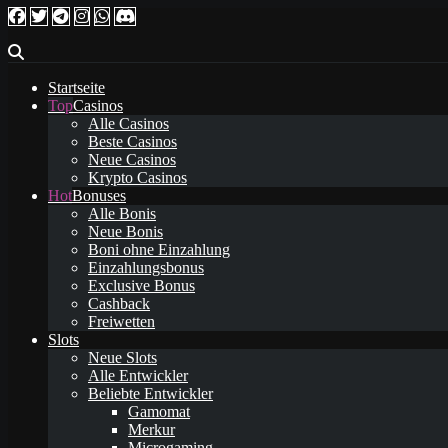
Startseite
Casinos
Alle Casinos
Beste Casinos
Neue Casinos
Krypto Casinos
Bonuses
Alle Bonis
Neue Bonis
Boni ohne Einzahlung
Einzahlungsbonus
Exclusive Bonus
Cashback
Freiwetten
Slots
Neue Slots
Alle Entwickler
Beliebte Entwickler
Gamomat
Merkur
Microgaming