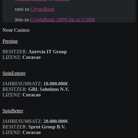
rami
zu
CryptoRush
Jens
zu
CryptoRush: 200% bis zu 2.500€
Neue Casinos
Prestige
BESITZER:
Aurevia IT Group
LIZENZ:
Curacao
SpinEmpire
JAHRESUMSATZ:
10.000.000€
BESITZER:
GBL Solutions N.V.
LIZENZ:
Curacao
SpinBetter
JAHRESUMSATZ:
20.000.000€
BESITZER:
Sprut Group B.V.
LIZENZ:
Curacao