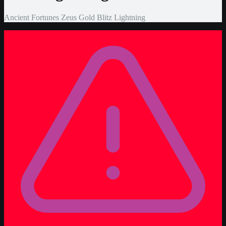
Ancient Fortunes Zeus Gold Blitz Lightning