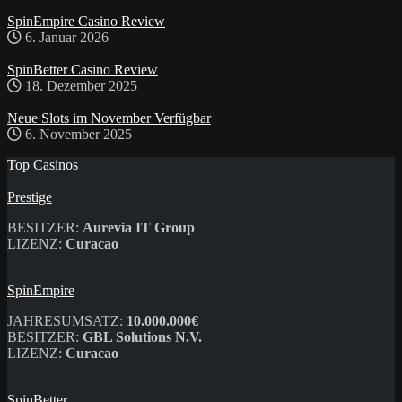
SpinEmpire Casino Review
6. Januar 2026
SpinBetter Casino Review
18. Dezember 2025
Neue Slots im November Verfügbar
6. November 2025
Top Casinos
Prestige
BESITZER:
Aurevia IT Group
LIZENZ:
Curacao
SpinEmpire
JAHRESUMSATZ:
10.000.000€
BESITZER:
GBL Solutions N.V.
LIZENZ:
Curacao
SpinBetter