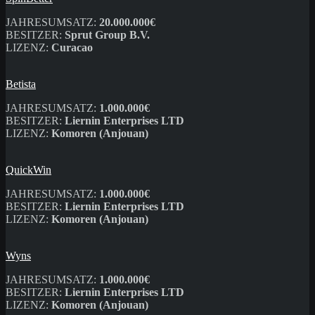
JAHRESUMSATZ:
20.000.000€
BESITZER:
Sprut Group B.V.
LIZENZ:
Curacao
Betista
JAHRESUMSATZ:
1.000.000€
BESITZER:
Liernin Enterprises LTD
LIZENZ:
Komoren (Anjouan)
QuickWin
JAHRESUMSATZ:
1.000.000€
BESITZER:
Liernin Enterprises LTD
LIZENZ:
Komoren (Anjouan)
Wyns
JAHRESUMSATZ:
1.000.000€
BESITZER:
Liernin Enterprises LTD
LIZENZ:
Komoren (Anjouan)