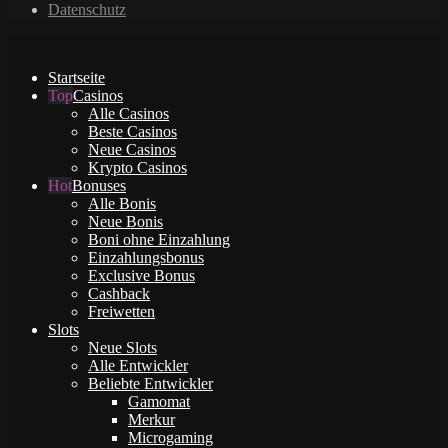
Datenschutz
Startseite
Casinos
Alle Casinos
Beste Casinos
Neue Casinos
Krypto Casinos
Bonuses
Alle Bonis
Neue Bonis
Boni ohne Einzahlung
Einzahlungsbonus
Exclusive Bonus
Cashback
Freiwetten
Slots
Neue Slots
Alle Entwickler
Beliebte Entwickler
Gamomat
Merkur
Microgaming