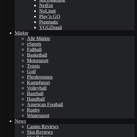
NetEnt
NoLimit
Play’n GO
Pragmatic
YGGDrasil
Märkte
Alle Märkte
eSports
Fußball
Basketball
Motorsport
Tennis
Golf
Pferderennen
Kampfsport
Volleyball
Baseball
Handball
American Football
Rugby
Wintersport
News
Casino Reviews
Slot-Reviews