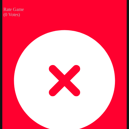
Rate Game
(
0
Votes)