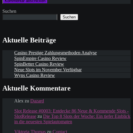
Suchen
Suchen
Aktuelle Beiträge
Casino Prestige Zahlungsmethoden Analyse
SpinEmpire Casino Review
SpinBetter Casino Review
Neue Slots im November Verfügbar
Wyns Casino Review
Aktuelle Kommentare
Alex
zu
Dazard
Slot Release #0003: Entdecke 86 Neue & Kommende Slots -
SlotRelease
zu
Die Top 8 Slots der Woche: Ein tiefer Einblick
in die neuesten Spielautomaten
Viktoria Thomas
zu
Contact