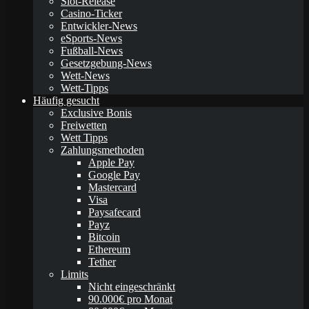
Slot-Release
Casino-Ticker
Entwickler-News
eSports-News
Fußball-News
Gesetzgebung-News
Wett-News
Wett-Tipps
Häufig gesucht
Exclusive Bonis
Freiwetten
Wett Tipps
Zahlungsmethoden
Apple Pay
Google Pay
Mastercard
Visa
Paysafecard
Payz
Bitcoin
Ethereum
Tether
Limits
Nicht eingeschränkt
90.000€ pro Monat