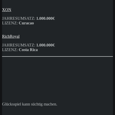
XON
JAHRESUMSATZ:
1.000.000€
LIZENZ:
Curacao
RichRoyal
JAHRESUMSATZ:
1.000.000€
LIZENZ:
Costa Rica
Glücksspiel kann süchtig machen.