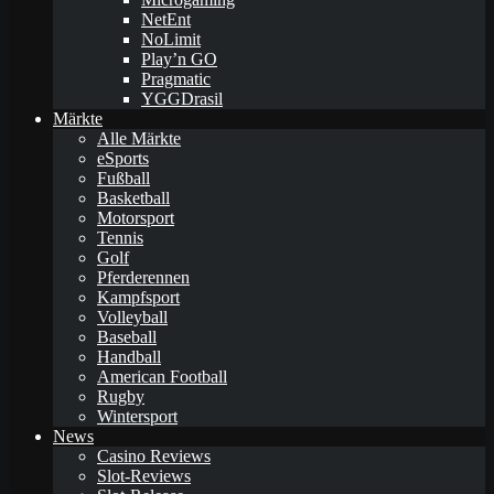
NetEnt
NoLimit
Play’n GO
Pragmatic
YGGDrasil
Märkte
Alle Märkte
eSports
Fußball
Basketball
Motorsport
Tennis
Golf
Pferderennen
Kampfsport
Volleyball
Baseball
Handball
American Football
Rugby
Wintersport
News
Casino Reviews
Slot-Reviews