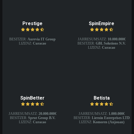
Prestige
SpinEmpire
BESITZER:
Aurevia IT Group
JAHRESUMSATZ:
10.000.000€
LIZENZ:
Curacao
BESITZER:
GBL Solutions N.V.
LIZENZ:
Curacao
SpinBetter
Betista
JAHRESUMSATZ:
20.000.000€
JAHRESUMSATZ:
1.000.000€
BESITZER:
Sprut Group B.V.
BESITZER:
Liernin Enterprises LTD
LIZENZ:
Curacao
LIZENZ:
Komoren (Anjouan)