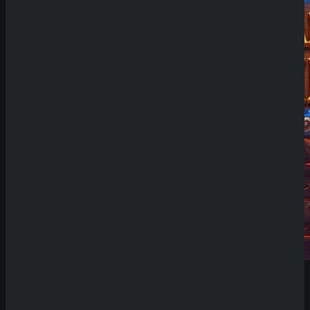
Demo spielen
Schreibe einen Kommentar