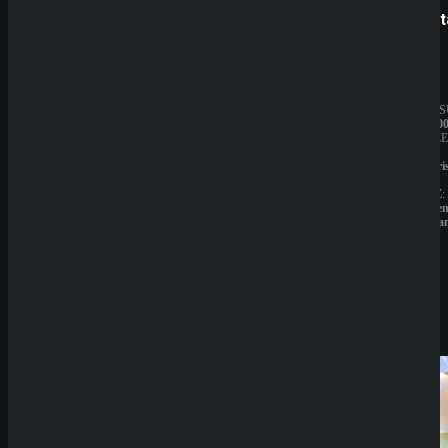
SpinBetter
Betist
JAHRESUMSATZ:
JAHRES
20.000.000€
1.000.00
Echtgeldmodus
BESITZER:
BESITZE
Sprut
Liernin
Demo spielen
Group
Enterpri
B.V.
LTD
LIZENZ:
LIZENZ:
Having issues with
Aurora Storm
?
Curacao
Komore
(Anjoua
Submit
Try Our Featured Games
QuickWin
Wyns