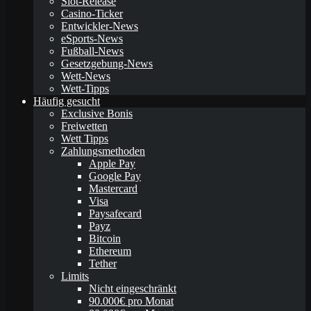
Slot-Release
Casino-Ticker
Entwickler-News
eSports-News
Fußball-News
Gesetzgebung-News
Wett-News
Wett-Tipps
Häufig gesucht
Exclusive Bonis
Freiwetten
Wett Tipps
Zahlungsmethoden
Apple Pay
Google Pay
Mastercard
Visa
Paysafecard
Payz
Bitcoin
Ethereum
Tether
Limits
Nicht eingeschränkt
90.000€ pro Monat