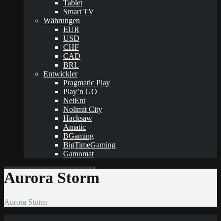
Tablet
Smart TV
Währungen
EUR
USD
CHF
CAD
BRL
Entwickler
Pragmatic Play
Play’n GO
NetEnt
Nolimit City
Hacksaw
Amatic
BGaming
BigTimeGaming
Gamomat
Aurora Storm
Aurora Storm
Suchen