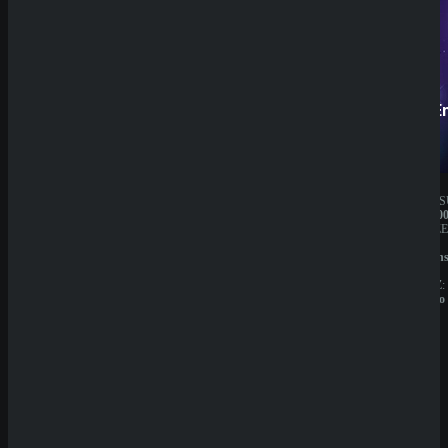
Prestige
SpinE
BESITZER:
JAHRES
Aurevia
10.000.0
IT
BESITZE
Group
GBL
LIZENZ:
Solution
Curacao
N.V.
LIZENZ:
Curacao