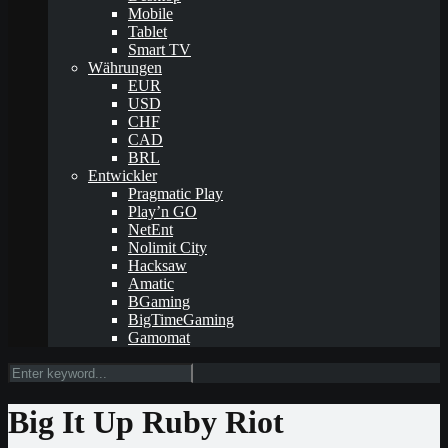
Mobile
Tablet
Smart TV
Währungen
EUR
USD
CHF
CAD
BRL
Entwickler
Pragmatic Play
Play’n GO
NetEnt
Nolimit City
Hacksaw
Amatic
BGaming
BigTimeGaming
Gamomat
Big It Up Ruby Riot