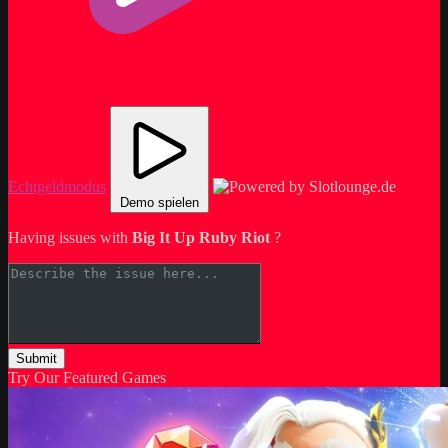
Echtgeldmodus
Demo spielen
Having issues with
Big It Up Ruby Riot
?
Submit
Try Our Featured Games