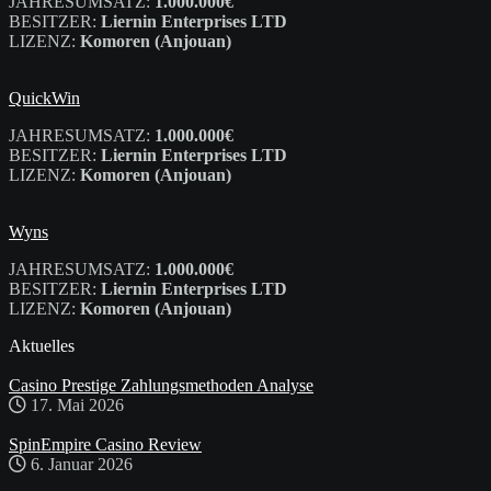
JAHRESUMSATZ:
1.000.000€
BESITZER:
Liernin Enterprises LTD
LIZENZ:
Komoren (Anjouan)
QuickWin
JAHRESUMSATZ:
1.000.000€
BESITZER:
Liernin Enterprises LTD
LIZENZ:
Komoren (Anjouan)
Wyns
JAHRESUMSATZ:
1.000.000€
BESITZER:
Liernin Enterprises LTD
LIZENZ:
Komoren (Anjouan)
Aktuelles
Casino Prestige Zahlungsmethoden Analyse
17. Mai 2026
SpinEmpire Casino Review
6. Januar 2026