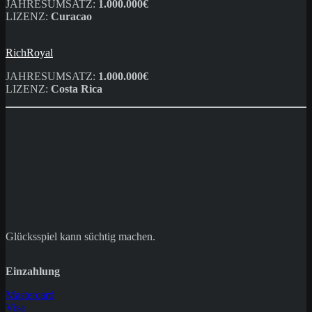
JAHRESUMSATZ:
1.000.000€
LIZENZ:
Curacao
RichRoyal
JAHRESUMSATZ:
1.000.000€
LIZENZ:
Costa Rica
Glücksspiel kann süchtig machen.
Einzahlung
Mastercard
Visa