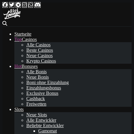
Startseite
Casinos
Alle Casinos
Beste Casinos
Neue Casinos
Krypto Casinos
Bonuses
Alle Bonis
Neue Bonis
Boni ohne Einzahlung
Einzahlungsbonus
Exclusive Bonus
Cashback
Freiwetten
Slots
Neue Slots
Alle Entwickler
Beliebte Entwickler
Gamomat