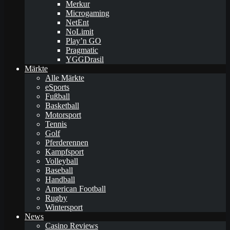
Merkur
Microgaming
NetEnt
NoLimit
Play’n GO
Pragmatic
YGGDrasil
Märkte
Alle Märkte
eSports
Fußball
Basketball
Motorsport
Tennis
Golf
Pferderennen
Kampfsport
Volleyball
Baseball
Handball
American Football
Rugby
Wintersport
News
Casino Reviews