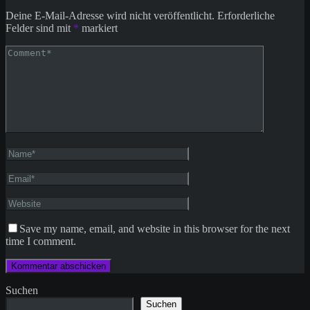
Deine E-Mail-Adresse wird nicht veröffentlicht.
Erforderliche
Felder sind mit
*
markiert
Save my name, email, and website in this browser for the next
time I comment.
Suchen
Suchen