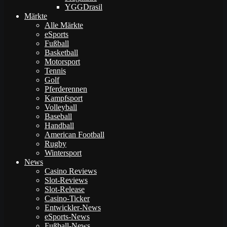
YGGDrasil
Märkte
Alle Märkte
eSports
Fußball
Basketball
Motorsport
Tennis
Golf
Pferderennen
Kampfsport
Volleyball
Baseball
Handball
American Football
Rugby
Wintersport
News
Casino Reviews
Slot-Reviews
Slot-Release
Casino-Ticker
Entwickler-News
eSports-News
Fußball-News