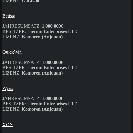
LIZENZ:
Curacao
Betista
JAHRESUMSATZ:
1.000.000€
BESITZER:
Liernin Enterprises LTD
LIZENZ:
Komoren (Anjouan)
QuickWin
JAHRESUMSATZ:
1.000.000€
BESITZER:
Liernin Enterprises LTD
LIZENZ:
Komoren (Anjouan)
Wyns
JAHRESUMSATZ:
1.000.000€
BESITZER:
Liernin Enterprises LTD
LIZENZ:
Komoren (Anjouan)
XON