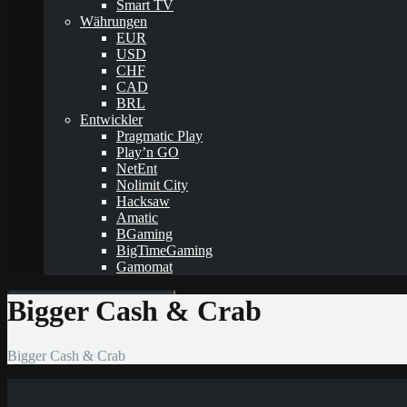
Smart TV
Währungen
EUR
USD
CHF
CAD
BRL
Entwickler
Pragmatic Play
Play’n GO
NetEnt
Nolimit City
Hacksaw
Amatic
BGaming
BigTimeGaming
Gamomat
Bigger Cash & Crab
Bigger Cash & Crab