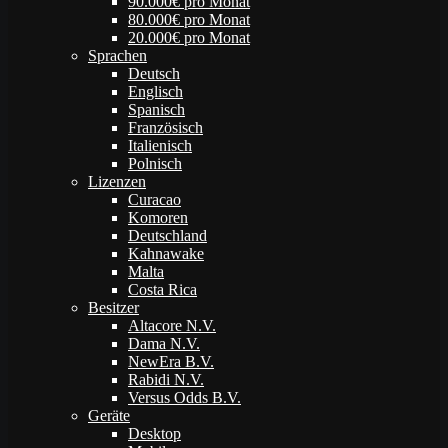
90.000€ pro Monat
80.000€ pro Monat
20.000€ pro Monat
Sprachen
Deutsch
Englisch
Spanisch
Französisch
Italienisch
Polnisch
Lizenzen
Curacao
Komoren
Deutschland
Kahnawake
Malta
Costa Rica
Besitzer
Altacore N.V.
Dama N.V.
NewEra B.V.
Rabidi N.V.
Versus Odds B.V.
Geräte
Desktop