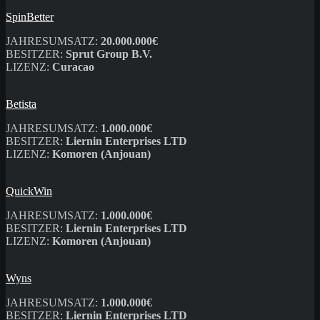
SpinBetter
JAHRESUMSATZ:
20.000.000€
BESITZER:
Sprut Group B.V.
LIZENZ:
Curacao
Betista
JAHRESUMSATZ:
1.000.000€
BESITZER:
Liernin Enterprises LTD
LIZENZ:
Komoren (Anjouan)
QuickWin
JAHRESUMSATZ:
1.000.000€
BESITZER:
Liernin Enterprises LTD
LIZENZ:
Komoren (Anjouan)
Wyns
JAHRESUMSATZ:
1.000.000€
BESITZER:
Liernin Enterprises LTD