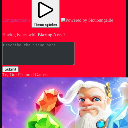
Echtgeldmodus
Demo spielen
Having issues with
Blazing Ares
?
Submit
Try Our Featured Games