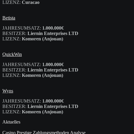
LIZENZ:
Curacao
Betista
JAHRESUMSATZ:
1.000.000€
BESITZER:
Liernin Enterprises LTD
LIZENZ:
Komoren (Anjouan)
QuickWin
JAHRESUMSATZ:
1.000.000€
BESITZER:
Liernin Enterprises LTD
LIZENZ:
Komoren (Anjouan)
Wyns
JAHRESUMSATZ:
1.000.000€
BESITZER:
Liernin Enterprises LTD
LIZENZ:
Komoren (Anjouan)
Aktuelles
Casino Prestige Zahlungsmethoden Analyse