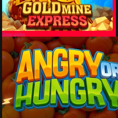
Demo spielen