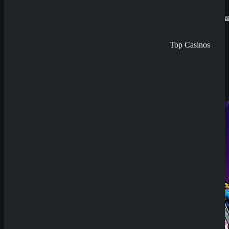
Neue Slots im
November Verfügba
6. November
2025
Top Casinos
Demo spielen