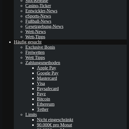
Slot-Release
Casino-Ticker
Entwickler-News
eSports-News
Fußball-News
Gesetzgebung-News
Wett-News
Wett-Tipps
Häufig gesucht
Exclusive Bonis
Freiwetten
Wett Tipps
Zahlungsmethoden
Apple Pay
Google Pay
Mastercard
Visa
Paysafecard
Payz
Bitcoin
Ethereum
Tether
Limits
Nicht eingeschränkt
90.000€ pro Monat