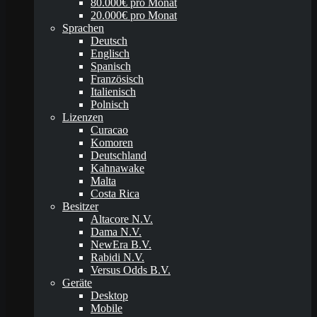
80.000€ pro Monat
20.000€ pro Monat
Sprachen
Deutsch
Englisch
Spanisch
Französisch
Italienisch
Polnisch
Lizenzen
Curacao
Komoren
Deutschland
Kahnawake
Malta
Costa Rica
Besitzer
Altacore N.V.
Dama N.V.
NewEra B.V.
Rabidi N.V.
Versus Odds B.V.
Geräte
Desktop
Mobile