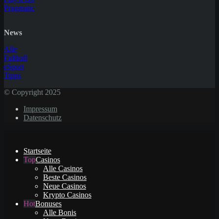
Pragmatic
News
Alle
Fußball
eSport
Tipps
© Copyright 2025
Impressum
Datenschutz
Startseite
Casinos
Alle Casinos
Beste Casinos
Neue Casinos
Krypto Casinos
Bonuses
Alle Bonis