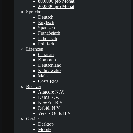
80.000€ pro Monat
20.000€ pro Monat
Sprachen
Deutsch
Englisch
Spanisch
Französisch
Italienisch
Polnisch
Lizenzen
Curacao
Komoren
Deutschland
Kahnawake
Malta
Costa Rica
Besitzer
Altacore N.V.
Dama N.V.
NewEra B.V.
Rabidi N.V.
Versus Odds B.V.
Geräte
Desktop
Mobile