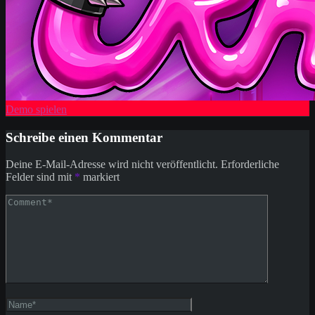
Demo spielen
Schreibe einen Kommentar
Deine E-Mail-Adresse wird nicht veröffentlicht.
Erforderliche
Felder sind mit
*
markiert