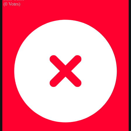
(
0
Votes)