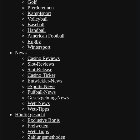
Golf
Pferderennen
Kampfsport
Volleyball
Baseball
Handball
American Football
Rugby
Wintersport
News
Casino Reviews
Slot-Reviews
Slot-Release
Casino-Ticker
Entwickler-News
eSports-News
Fußball-News
Gesetzgebung-News
Wett-News
Wett-Tipps
Häufig gesucht
Exclusive Bonis
Freiwetten
Wett Tipps
Zahlungsmethoden