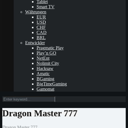
Tablet
Smart TV
Währungen
EUR
USD
CHF
CAD
BRL
Entwickler
Pragmatic Play
Play’n GO
NetEnt
Nolimit City
Hacksaw
Amatic
BGaming
BigTimeGaming
Gamomat
Dragon Master 777
Dragon Master 777