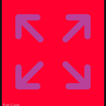
Rate Game