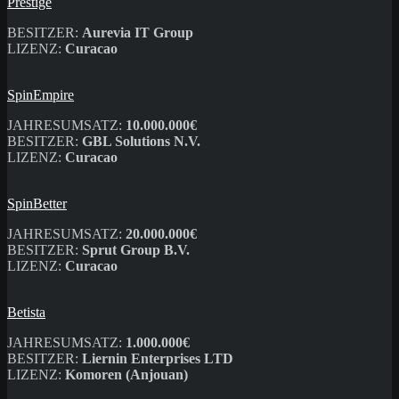
Prestige
BESITZER:
Aurevia IT Group
LIZENZ:
Curacao
SpinEmpire
JAHRESUMSATZ:
10.000.000€
BESITZER:
GBL Solutions N.V.
LIZENZ:
Curacao
SpinBetter
JAHRESUMSATZ:
20.000.000€
BESITZER:
Sprut Group B.V.
LIZENZ:
Curacao
Betista
JAHRESUMSATZ:
1.000.000€
BESITZER:
Liernin Enterprises LTD
LIZENZ:
Komoren (Anjouan)