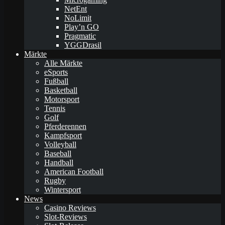
NetEnt
NoLimit
Play’n GO
Pragmatic
YGGDrasil
Märkte
Alle Märkte
eSports
Fußball
Basketball
Motorsport
Tennis
Golf
Pferderennen
Kampfsport
Volleyball
Baseball
Handball
American Football
Rugby
Wintersport
News
Casino Reviews
Slot-Reviews