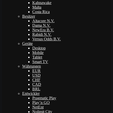
Kahnawake
Malta
Costa Rica
Besitzer
Altacore N.V.
Dama N.V.
NewEra B.V.
Rabidi N.V.
Versus Odds B.V.
Geräte
Desktop
Mobile
Tablet
Smart TV
Währungen
EUR
USD
CHF
CAD
BRL
Entwickler
Pragmatic Play
Play’n GO
NetEnt
Nolimit City