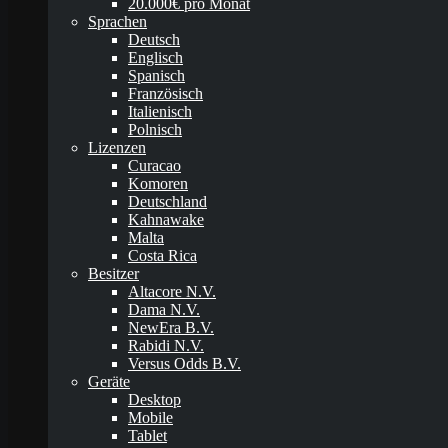
20.000€ pro Monat
Sprachen
Deutsch
Englisch
Spanisch
Französisch
Italienisch
Polnisch
Lizenzen
Curacao
Komoren
Deutschland
Kahnawake
Malta
Costa Rica
Besitzer
Altacore N.V.
Dama N.V.
NewEra B.V.
Rabidi N.V.
Versus Odds B.V.
Geräte
Desktop
Mobile
Tablet