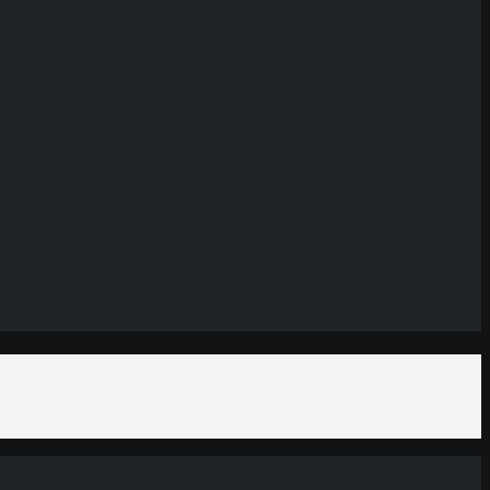
Suchen
Suchen