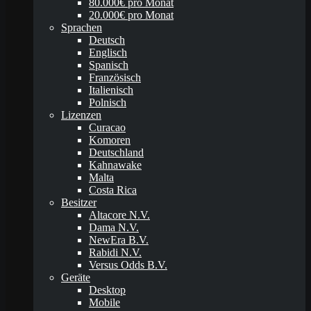
80.000€ pro Monat
20.000€ pro Monat
Sprachen
Deutsch
Englisch
Spanisch
Französisch
Italienisch
Polnisch
Lizenzen
Curacao
Komoren
Deutschland
Kahnawake
Malta
Costa Rica
Besitzer
Altacore N.V.
Dama N.V.
NewEra B.V.
Rabidi N.V.
Versus Odds B.V.
Geräte
Desktop
Mobile