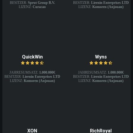
BESITZER:
Sprut Group B.V.
BESITZER:
Liernin Enterprises LTD
LIZENZ:
Curacao
LIZENZ:
Komoren (Anjouan)
QuickWin
Wyns
JAHRESUMSATZ:
1.000.000€
JAHRESUMSATZ:
1.000.000€
BESITZER:
Liernin Enterprises LTD
BESITZER:
Liernin Enterprises LTD
LIZENZ:
Komoren (Anjouan)
LIZENZ:
Komoren (Anjouan)
XON
RichRoyal