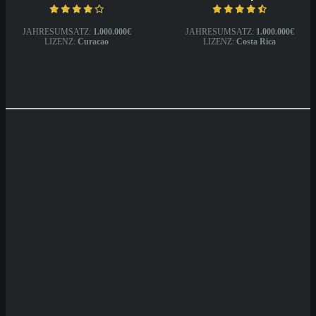
JAHRESUMSATZ:
1.000.000€
JAHRESUMSATZ:
1.000.000€
LIZENZ:
Curacao
LIZENZ:
Costa Rica