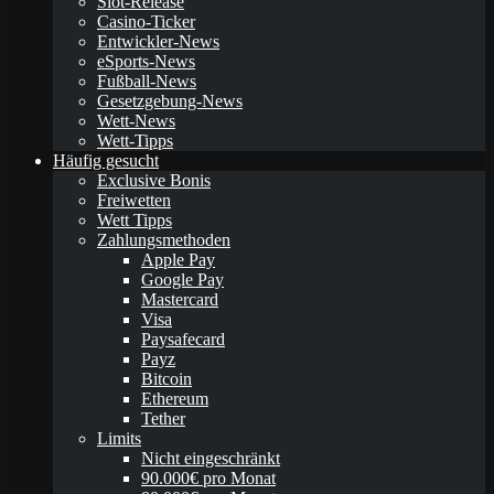
Slot-Release
Casino-Ticker
Entwickler-News
eSports-News
Fußball-News
Gesetzgebung-News
Wett-News
Wett-Tipps
Häufig gesucht
Exclusive Bonis
Freiwetten
Wett Tipps
Zahlungsmethoden
Apple Pay
Google Pay
Mastercard
Visa
Paysafecard
Payz
Bitcoin
Ethereum
Tether
Limits
Nicht eingeschränkt
90.000€ pro Monat