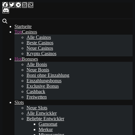
Startseite
Casinos
Alle Casinos
Beste Casinos
Neue Casinos
Krypto Casinos
Bonuses
Alle Bonis
Neue Bonis
Boni ohne Einzahlung
Einzahlungsbonus
Exclusive Bonus
Cashback
Freiwetten
Slots
Neue Slots
Alle Entwickler
Beliebte Entwickler
Gamomat
Merkur
Microgaming