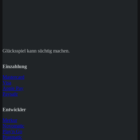
Glücksspiel kann süchtig machen.
Einzahlung
Mastercard
Visa
Apple Pay
Paysafe
Entwickler
Merkur
Novomatic
Play'n Go
Pragmatic