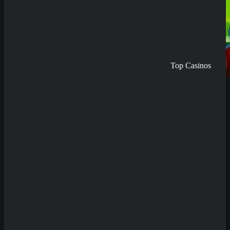
Review
18. Dezember
2025
Neue Slots im
November Verfügba
6. November
2025
Top Casinos
Demo spielen
Schreibe einen Kommentar
Deine E-Mail-Adresse wird nicht
veröffentlicht.
Erforderliche Felder sind mit
*
markiert