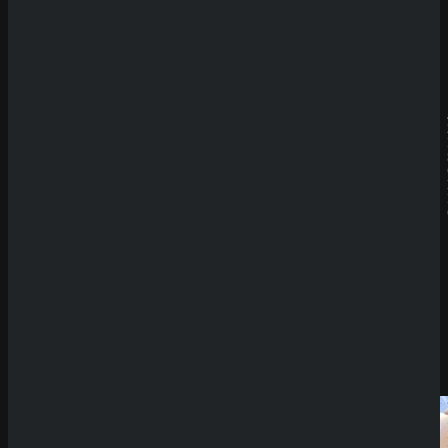
Echtgeldmodus
Demo spielen
Having issues with
Poker Kingdom Win
?
Submit
Try Our Featured Games