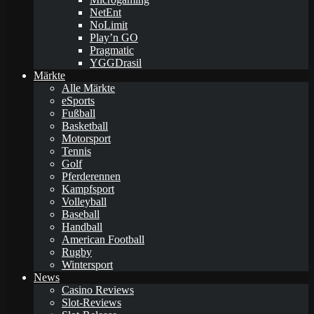
NetEnt
NoLimit
Play’n GO
Pragmatic
YGGDrasil
Märkte
Alle Märkte
eSports
Fußball
Basketball
Motorsport
Tennis
Golf
Pferderennen
Kampfsport
Volleyball
Baseball
Handball
American Football
Rugby
Wintersport
News
Casino Reviews
Slot-Reviews