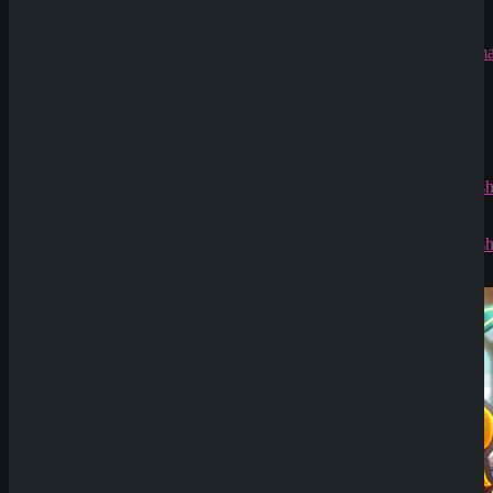
in die
neuesten
Spielautom
Viktoria
Thomas
zu
Contact
rami
zu
CryptoRus
Jens
zu
CryptoRush
200% bis
zu 2.500€
Neue Casinos