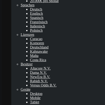
20.000€ pro Monat
Sprachen
Deutsch
Englisch
Spanisch
Französisch
Italienisch
Polnisch
Lizenzen
Curacao
Komoren
Deutschland
Kahnawake
Malta
Costa Rica
Besitzer
Altacore N.V.
Dama N.V.
NewEra B.V.
Rabidi N.V.
Versus Odds B.V.
Geräte
Desktop
Mobile
Tablet