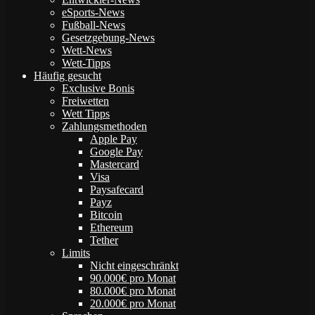
eSports-News
Fußball-News
Gesetzgebung-News
Wett-News
Wett-Tipps
Häufig gesucht
Exclusive Bonis
Freiwetten
Wett Tipps
Zahlungsmethoden
Apple Pay
Google Pay
Mastercard
Visa
Paysafecard
Payz
Bitcoin
Ethereum
Tether
Limits
Nicht eingeschränkt
90.000€ pro Monat
80.000€ pro Monat
20.000€ pro Monat