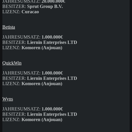
JAHRESUMSATZ:
20.000.000€
BESITZER:
Sprut Group B.V.
LIZENZ:
Curacao
Betista
JAHRESUMSATZ:
1.000.000€
BESITZER:
Liernin Enterprises LTD
LIZENZ:
Komoren (Anjouan)
QuickWin
JAHRESUMSATZ:
1.000.000€
BESITZER:
Liernin Enterprises LTD
LIZENZ:
Komoren (Anjouan)
Wyns
JAHRESUMSATZ:
1.000.000€
BESITZER:
Liernin Enterprises LTD
LIZENZ:
Komoren (Anjouan)