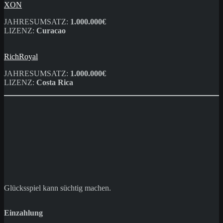
XON
JAHRESUMSATZ:
1.000.000€
LIZENZ:
Curacao
RichRoyal
JAHRESUMSATZ:
1.000.000€
LIZENZ:
Costa Rica
Glücksspiel kann süchtig machen.
Einzahlung