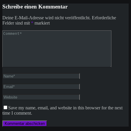
Schreibe einen Kommentar
Deine E-Mail-Adresse wird nicht veröffentlicht.
Erforderliche
Felder sind mit
*
markiert
Save my name, email, and website in this browser for the next
time I comment.