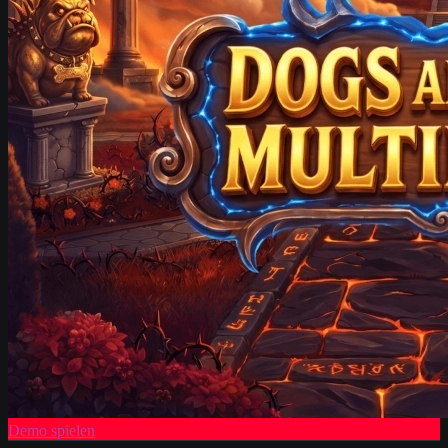
Demo spielen