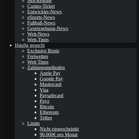
Slot-Release
Casino-Ticker
Entwickler-News
eSports-News
Fußball-News
Gesetzgebung-News
Wett-News
Wett-Tipps
Häufig gesucht
Exclusive Bonis
Freiwetten
Wett Tipps
Zahlungsmethoden
Apple Pay
Google Pay
Mastercard
Visa
Paysafecard
Payz
Bitcoin
Ethereum
Tether
Limits
Nicht eingeschränkt
90.000€ pro Monat