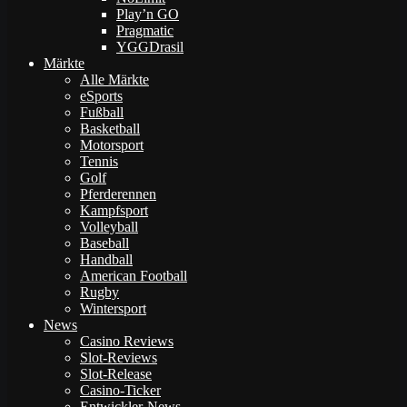
Play’n GO
Pragmatic
YGGDrasil
Märkte
Alle Märkte
eSports
Fußball
Basketball
Motorsport
Tennis
Golf
Pferderennen
Kampfsport
Volleyball
Baseball
Handball
American Football
Rugby
Wintersport
News
Casino Reviews
Slot-Reviews
Slot-Release
Casino-Ticker
Entwickler-News