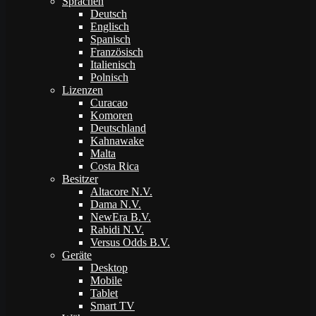
Sprachen
Deutsch
Englisch
Spanisch
Französisch
Italienisch
Polnisch
Lizenzen
Curacao
Komoren
Deutschland
Kahnawake
Malta
Costa Rica
Besitzer
Altacore N.V.
Dama N.V.
NewEra B.V.
Rabidi N.V.
Versus Odds B.V.
Geräte
Desktop
Mobile
Tablet
Smart TV