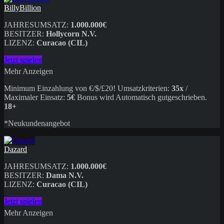
BillyBillion
JAHRESUMSATZ:
1.000.000€
BESITZER:
Hollycorn N.V.
LIZENZ:
Curacao (CIL)
Jetzt spielen
Mehr Anzeigen
Minimum Einzahlung von €/$/£20! Umsatzkriterien:
35x
/
Maximaler Einsatz:
5€
Bonus wird Automatisch gutgeschrieben.
18+
*Neukundenangebot
Dazard
JAHRESUMSATZ:
1.000.000€
BESITZER:
Dama N.V.
LIZENZ:
Curacao (CIL)
Jetzt spielen
Mehr Anzeigen