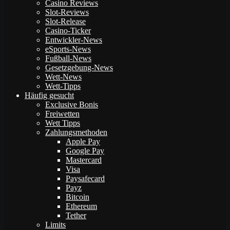
Casino Reviews
Slot-Reviews
Slot-Release
Casino-Ticker
Entwickler-News
eSports-News
Fußball-News
Gesetzgebung-News
Wett-News
Wett-Tipps
Häufig gesucht
Exclusive Bonis
Freiwetten
Wett Tipps
Zahlungsmethoden
Apple Pay
Google Pay
Mastercard
Visa
Paysafecard
Payz
Bitcoin
Ethereum
Tether
Limits