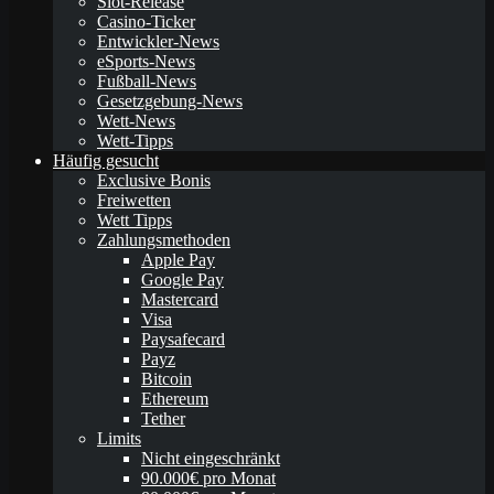
Slot-Release
Casino-Ticker
Entwickler-News
eSports-News
Fußball-News
Gesetzgebung-News
Wett-News
Wett-Tipps
Häufig gesucht
Exclusive Bonis
Freiwetten
Wett Tipps
Zahlungsmethoden
Apple Pay
Google Pay
Mastercard
Visa
Paysafecard
Payz
Bitcoin
Ethereum
Tether
Limits
Nicht eingeschränkt
90.000€ pro Monat