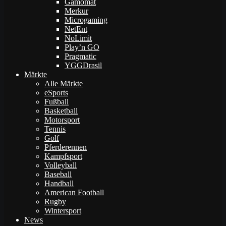
Gamomat
Merkur
Microgaming
NetEnt
NoLimit
Play’n GO
Pragmatic
YGGDrasil
Märkte
Alle Märkte
eSports
Fußball
Basketball
Motorsport
Tennis
Golf
Pferderennen
Kampfsport
Volleyball
Baseball
Handball
American Football
Rugby
Wintersport
News