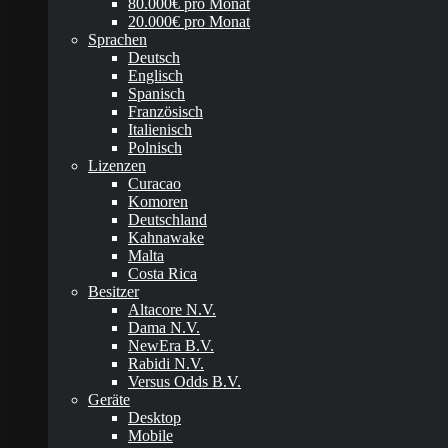
80.000€ pro Monat
20.000€ pro Monat
Sprachen
Deutsch
Englisch
Spanisch
Französisch
Italienisch
Polnisch
Lizenzen
Curacao
Komoren
Deutschland
Kahnawake
Malta
Costa Rica
Besitzer
Altacore N.V.
Dama N.V.
NewEra B.V.
Rabidi N.V.
Versus Odds B.V.
Geräte
Desktop
Mobile