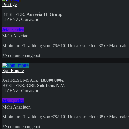
Prestige
BESITZER:
Aurevia IT Group
LIZENZ:
Curacao
Jetzt spielen
Mehr Anzeigen
Minimum Einzahlung von €/$/£10! Umsatzkriterien:
35x
/ Maximaler
*Neukundenangebot
SpinEmpire
JAHRESUMSATZ:
10.000.000€
BESITZER:
GBL Solutions N.V.
LIZENZ:
Curacao
Jetzt spielen
Mehr Anzeigen
Minimum Einzahlung von €/$/£10! Umsatzkriterien:
35x
/ Maximaler
*Neukundenangebot