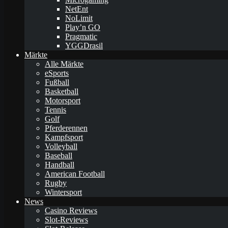
NetEnt
NoLimit
Play’n GO
Pragmatic
YGGDrasil
Märkte
Alle Märkte
eSports
Fußball
Basketball
Motorsport
Tennis
Golf
Pferderennen
Kampfsport
Volleyball
Baseball
Handball
American Football
Rugby
Wintersport
News
Casino Reviews
Slot-Reviews