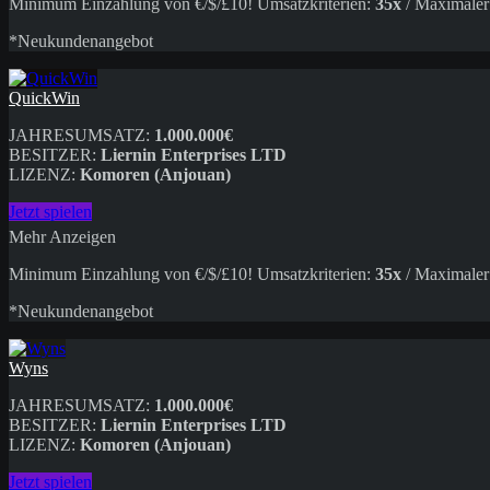
Minimum Einzahlung von €/$/£10! Umsatzkriterien:
35x
/ Maximaler
*Neukundenangebot
QuickWin
JAHRESUMSATZ:
1.000.000€
BESITZER:
Liernin Enterprises LTD
LIZENZ:
Komoren (Anjouan)
Jetzt spielen
Mehr Anzeigen
Minimum Einzahlung von €/$/£10! Umsatzkriterien:
35x
/ Maximaler
*Neukundenangebot
Wyns
JAHRESUMSATZ:
1.000.000€
BESITZER:
Liernin Enterprises LTD
LIZENZ:
Komoren (Anjouan)
Jetzt spielen