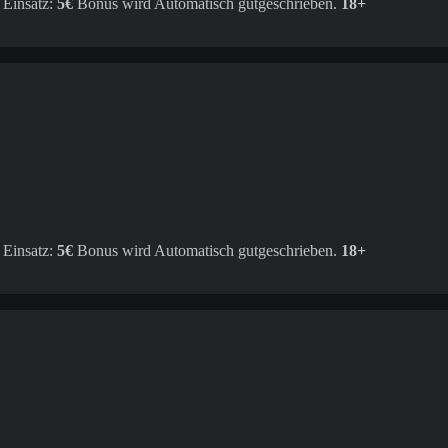
 Einsatz:
5€
Bonus wird Automatisch gutgeschrieben.
18+
 Einsatz:
5€
Bonus wird Automatisch gutgeschrieben.
18+