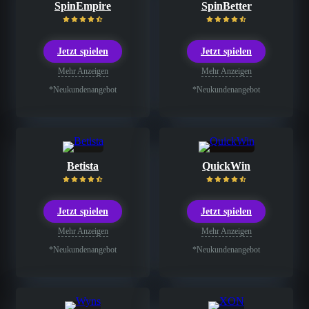
SpinEmpire
SpinBetter
Jetzt spielen
Jetzt spielen
Mehr Anzeigen
Mehr Anzeigen
*Neukundenangebot
*Neukundenangebot
Betista
QuickWin
Jetzt spielen
Jetzt spielen
Mehr Anzeigen
Mehr Anzeigen
*Neukundenangebot
*Neukundenangebot