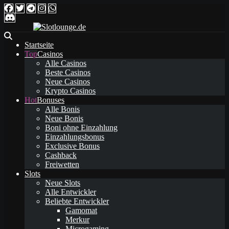
Startseite
Casinos
Alle Casinos
Beste Casinos
Neue Casinos
Krypto Casinos
Bonuses
Alle Bonis
Neue Bonis
Boni ohne Einzahlung
Einzahlungsbonus
Exclusive Bonus
Cashback
Freiwetten
Slots
Neue Slots
Alle Entwickler
Beliebte Entwickler
Gamomat
Merkur
Microgaming