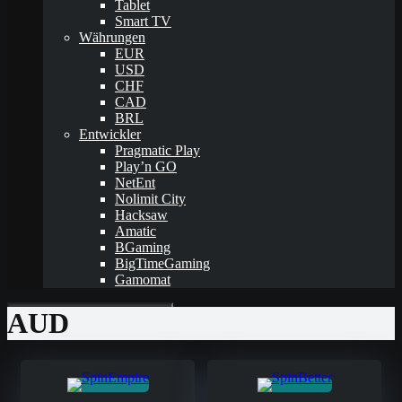
Tablet
Smart TV
Währungen
EUR
USD
CHF
CAD
BRL
Entwickler
Pragmatic Play
Play’n GO
NetEnt
Nolimit City
Hacksaw
Amatic
BGaming
BigTimeGaming
Gamomat
AUD