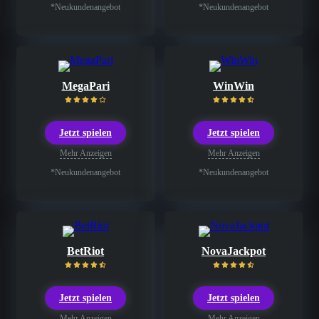
*Neukundenangebot
*Neukundenangebot
MegaPari
WinWin
Jetzt spielen
Jetzt spielen
Mehr Anzeigen
Mehr Anzeigen
*Neukundenangebot
*Neukundenangebot
BetRiot
NovaJackpot
Jetzt spielen
Jetzt spielen
Mehr Anzeigen
Mehr Anzeigen