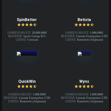
SpinBetter
Betista
JAHRESUMSATZ:
20.000.000€
JAHRESUMSATZ:
1.000.000€
BESITZER:
Sprut Group B.V.
BESITZER:
Liernin Enterprises LTD
LIZENZ:
Curacao
LIZENZ:
Komoren (Anjouan)
QuickWin
Wyns
JAHRESUMSATZ:
1.000.000€
JAHRESUMSATZ:
1.000.000€
BESITZER:
Liernin Enterprises LTD
BESITZER:
Liernin Enterprises LTD
LIZENZ:
Komoren (Anjouan)
LIZENZ:
Komoren (Anjouan)