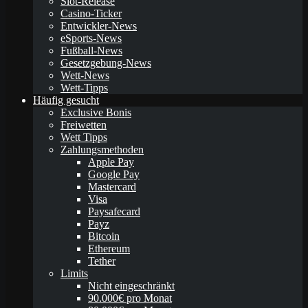
Slot-Release
Casino-Ticker
Entwickler-News
eSports-News
Fußball-News
Gesetzgebung-News
Wett-News
Wett-Tipps
Häufig gesucht
Exclusive Bonis
Freiwetten
Wett Tipps
Zahlungsmethoden
Apple Pay
Google Pay
Mastercard
Visa
Paysafecard
Payz
Bitcoin
Ethereum
Tether
Limits
Nicht eingeschränkt
90.000€ pro Monat