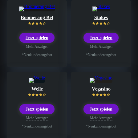
Boomerang Bet
Stakes
Jetzt spielen
Jetzt spielen
Mehr Anzeigen
Mehr Anzeigen
*Neukundenangebot
*Neukundenangebot
Welle
Vegasino
Jetzt spielen
Jetzt spielen
Mehr Anzeigen
Mehr Anzeigen
*Neukundenangebot
*Neukundenangebot