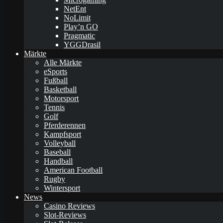
NetEnt
NoLimit
Play’n GO
Pragmatic
YGGDrasil
Märkte
Alle Märkte
eSports
Fußball
Basketball
Motorsport
Tennis
Golf
Pferderennen
Kampfsport
Volleyball
Baseball
Handball
American Football
Rugby
Wintersport
News
Casino Reviews
Slot-Reviews