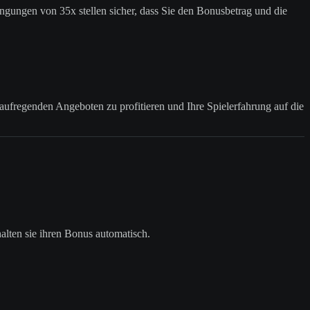
gungen von 35x stellen sicher, dass Sie den Bonusbetrag und die
 aufregenden Angeboten zu profitieren und Ihre Spielerfahrung auf die
lten sie ihren Bonus automatisch.