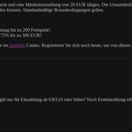
 sein und eine Mindesteinzahlung von 20 EUR tätigen. Die Umsatzbedin
hlen können. Standardmäßige Bonusbedingungen gelten.
stag bis zu 200 Freispiele!
 75% bis zu 300 EUR!
ie im
Anarchy
Casino. Registrieren Sie sich noch heute, um von diesen
lt nur für Einzahlung ab €/$/£10 oder höher! Nach Ersteinzahlung erha