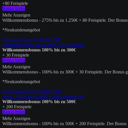
+80 Freispiele
Bonus holen
Mehr Anzeigen
Willkommensbonus - 275% bis zu 1.250€ + 80 Freispiele. Der Bonus gi
*Neukundenangebot
Einzahlungsbonus Oktober 2025
SpinBetter: 100% bis zu 300€ + 30 Freispiele
Willkommensbonus 100% bis zu 300€
+ 30 Freispiele
Bonus holen
Mehr Anzeigen
Willkommensbonus - 100% bis zu 300€ + 30 Freispiele. Der Bonus gil
*Neukundenangebot
Einzahlungsbonus Oktober 2025
Wyns: 100% bis zu 500€ + 200 Freispiele #4
Willkommensbonus 100% bis zu 500€
+ 200 Freispiele
Bonus holen
Mehr Anzeigen
Willkommensbonus - 100% bis zu 500€ + 200 Freispiele. Der Bonus gi