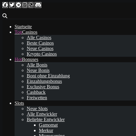
Startseite
Casinos
Alle Casinos
Beste Casinos
Neue Casinos
Krypto Casinos
Bonuses
Alle Bonis
Neue Bonis
Boni ohne Einzahlung
Einzahlungsbonus
Exclusive Bonus
Cashback
Freiwetten
Slots
Neue Slots
Alle Entwickler
Beliebte Entwickler
Gamomat
Merkur
Microgaming