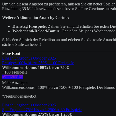
Um von diesem Angebot zu profitieren, müssen Sie ein neuer Spieler
Einzahlung 35 Mal einsetzen müssen, bevor Sie Ihre Gewinne ausza
Weitere Aktionen im Anarchy Casino:
Dienstag Freispiele:
Zahlen Sie ein und erhalten Sie jeden Dien
Wochenend-Reload-Bonus:
Genießen Sie jedes Wochenende
Schließen Sie sich der Rebellion an und erleben Sie die totale Anarch
nächste Stufe zu heben!
More Boni
Einzahlungsbonus Oktober 2025
Prestige: 100% bis zu 750€ + 100 Freispiele
Willkommensbonus 100% bis zu 750€
+100 Freispiele
Bonus holen
Mehr Anzeigen
Willkommensbonus - 100% bis zu 750€ + 100 Freispiele. Der Bonus gi
*Neukundenangebot
Einzahlungsbonus Oktober 2025
SpinEmpire: 275% bis zu 1.250€ + 80 Freispiele
Willkommensbonus 275% bis zu 1.250€