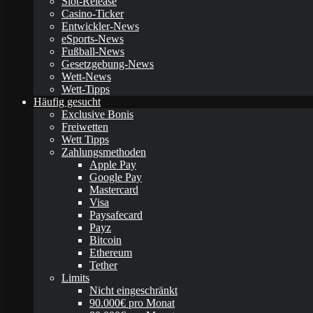
Slot-Release
Casino-Ticker
Entwickler-News
eSports-News
Fußball-News
Gesetzgebung-News
Wett-News
Wett-Tipps
Häufig gesucht
Exclusive Bonis
Freiwetten
Wett Tipps
Zahlungsmethoden
Apple Pay
Google Pay
Mastercard
Visa
Paysafecard
Payz
Bitcoin
Ethereum
Tether
Limits
Nicht eingeschränkt
90.000€ pro Monat