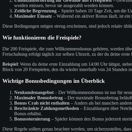
Umsatzanforderung für Gewinne aus Freispielen
– Gewinne 
werden müssen, bevor sie ausgezahlt werden können.
Zeitliche Begrenzung
– Spieler haben 10 Tage Zeit, um die Um
Maximaler Einsatz
– Während ein aktiver Bonus läuft, ist ei
Diese Bedingungen mögen streng erscheinen, sind jedoch relativ übli
Wie funktionieren die Freispiele?
Die 200 Freispiele, die zum Willkommensbonus gehören, werden über e
Freischaltung erfolgt täglich zur selben Uhrzeit, zu der du deine erste
Beispiel
: Wenn du deine erste Einzahlung um 14:00 Uhr tätigst, stehe
Block von 20 Freispielen, den du wieder innerhalb von 24 Stunden n
Wichtige Bonusbedingungen im Überblick
Neukundenangebot
– Der Willkommensbonus ist nur für neue S
Maximaler Bonusbetrag
– Der maximale Bonusbetrag beläuft 
Bonus Crab nicht enthalten
– Anders als bei manchen andere
Beschränkte Zahlungsmethoden
– Einzahlungen über Netelle
Bonus erhältst.
Bonusstornierung
– Spieler können den Bonus jederzeit storn
Diese Regeln sollten genau beachtet werden, um sicherzustellen, dass