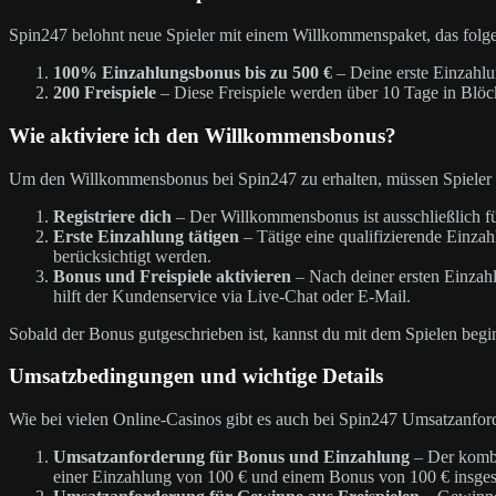
Spin247 belohnt neue Spieler mit einem Willkommenspaket, das folg
100% Einzahlungsbonus bis zu 500 €
– Deine erste Einzahlun
200 Freispiele
– Diese Freispiele werden über 10 Tage in Blöck
Wie aktiviere ich den Willkommensbonus?
Um den Willkommensbonus bei Spin247 zu erhalten, müssen Spieler d
Registriere dich
– Der Willkommensbonus ist ausschließlich für
Erste Einzahlung tätigen
– Tätige eine qualifizierende Einzah
berücksichtigt werden.
Bonus und Freispiele aktivieren
– Nach deiner ersten Einzahl
hilft der Kundenservice via Live-Chat oder E-Mail.
Sobald der Bonus gutgeschrieben ist, kannst du mit dem Spielen begi
Umsatzbedingungen und wichtige Details
Wie bei vielen Online-Casinos gibt es auch bei Spin247 Umsatzanfor
Umsatzanforderung für Bonus und Einzahlung
– Der kombi
einer Einzahlung von 100 € und einem Bonus von 100 € insgesa