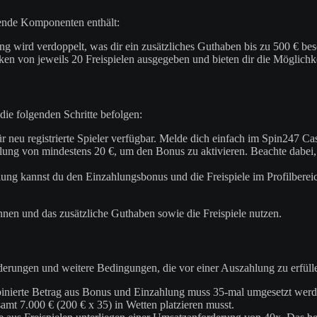
ende Komponenten enthält:
g wird verdoppelt, was dir ein zusätzliches Guthaben bis zu 500 € bes
en von jeweils 20 Freispielen ausgegeben und bieten dir die Möglichk
ie folgenden Schritte befolgen:
 neu registrierte Spieler verfügbar. Melde dich einfach im Spin247 Cas
lung von mindestens 20 €, um den Bonus zu aktivieren. Beachte dabei, 
ung kannst du den Einzahlungsbonus und die Freispiele im Profilbereic
nnen und das zusätzliche Guthaben sowie die Freispiele nutzen.
derungen und weitere Bedingungen, die vor einer Auszahlung zu erfülle
nierte Betrag aus Bonus und Einzahlung muss 35-mal umgesetzt werden
mt 7.000 € (200 € x 35) in Wetten platzieren musst.