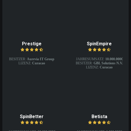
Prestige
SpinEmpire
BESITZER:
Aurevia IT Group
JAHRESUMSATZ:
10.000.000€
LIZENZ:
Curacao
BESITZER:
GBL Solutions N.V.
LIZENZ:
Curacao
SpinBetter
Betista