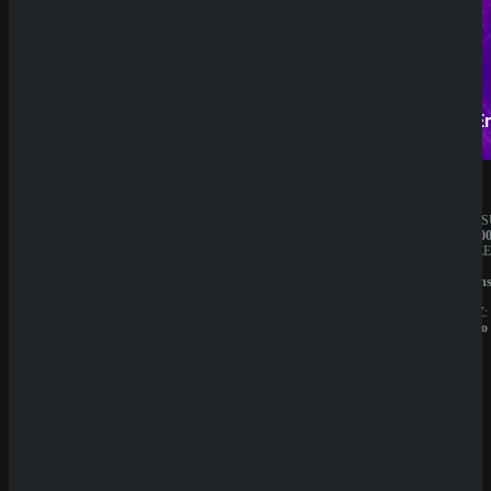
Prestige
SpinE
BESITZER:
JAHRES
Aurevia
10.000.0
IT
BESITZE
Group
GBL
LIZENZ:
Solution
Curacao
N.V.
LIZENZ:
Curacao