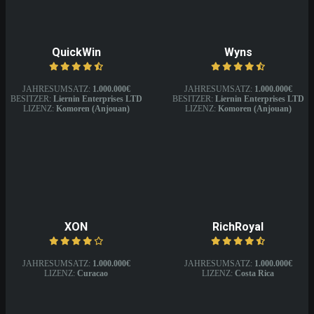
QuickWin
Wyns
JAHRESUMSATZ:
1.000.000€
JAHRESUMSATZ:
1.000.000€
BESITZER:
Liernin Enterprises LTD
BESITZER:
Liernin Enterprises LTD
LIZENZ:
Komoren (Anjouan)
LIZENZ:
Komoren (Anjouan)
XON
RichRoyal
JAHRESUMSATZ:
1.000.000€
JAHRESUMSATZ:
1.000.000€
LIZENZ:
Curacao
LIZENZ:
Costa Rica