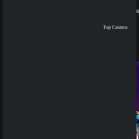
Neue Slots im
November Verfügba
6. November
2025
Top Casinos
Demo spielen