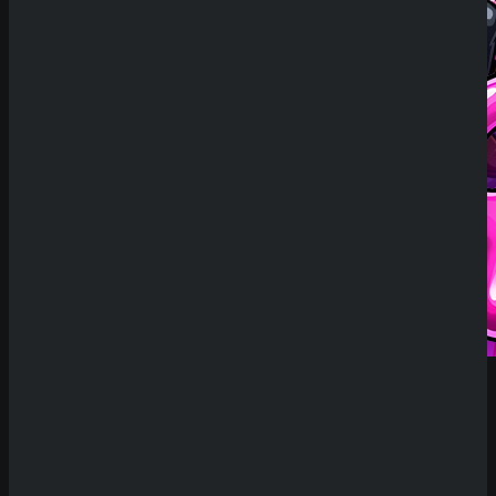
Demo spielen
Schreibe einen Kommentar
Deine E-Mail-Adresse wird nicht veröffentlicht.
Erforderliche Felder sind mit
*
markiert