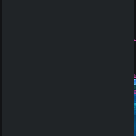
Top 8
Slots der
Woche:
Ein tiefer
Einblick
in die
neuesten
Spielautom
Viktoria
Thomas
zu
Contact
rami
zu
CryptoRus
Jens
zu
CryptoRush
200% bis
zu 2.500€
Neue Casinos