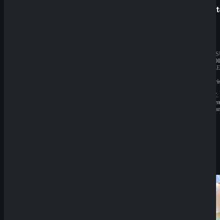
SpinBetter
Betist
JAHRESUMSATZ:
JAHRES
20.000.000€
1.000.00
Echtgeldmodus
BESITZER:
BESITZE
Sprut
Liernin
Demo spielen
Group
Enterpri
B.V.
LTD
LIZENZ:
LIZENZ:
Having issues with
Bass King in Gold
?
Curacao
Komore
(Anjoua
Submit
Try Our Featured Games
QuickWin
Wyns