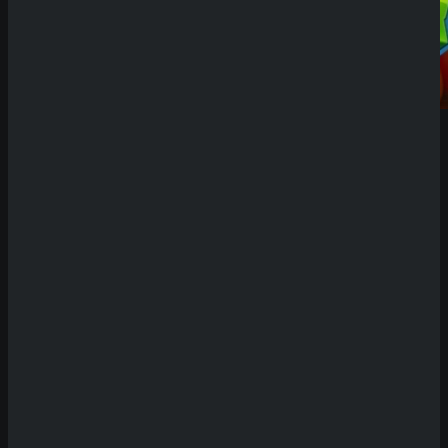
Demo spielen
Schreibe einen Kommentar
Deine E-Mail-Adresse wird nicht veröffentlicht.
Erforderliche Felder sind mit
*
markiert