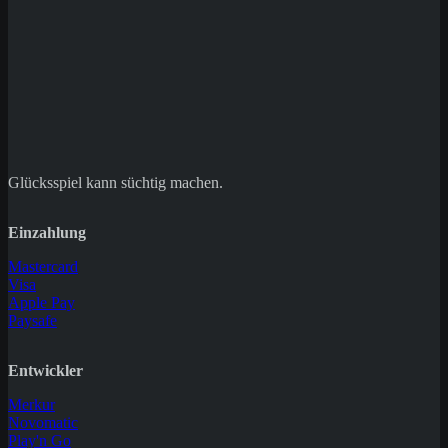
Glücksspiel kann süchtig machen.
Einzahlung
Mastercard
Visa
Apple Pay
Paysafe
Entwickler
Merkur
Novomatic
Play'n Go