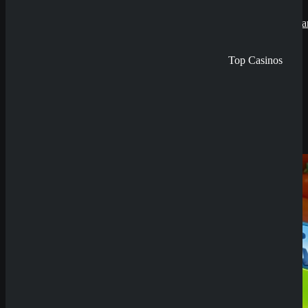
Neue Slots im
November Verfügba
6. November
2025
Top Casinos
Demo spielen