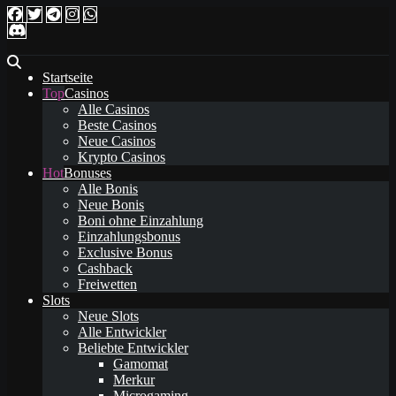
Startseite
Casinos
Alle Casinos
Beste Casinos
Neue Casinos
Krypto Casinos
Bonuses
Alle Bonis
Neue Bonis
Boni ohne Einzahlung
Einzahlungsbonus
Exclusive Bonus
Cashback
Freiwetten
Slots
Neue Slots
Alle Entwickler
Beliebte Entwickler
Gamomat
Merkur
Microgaming