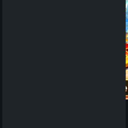
JAHRESUMSATZ:
JAHRES
1.000.000€
1.000.00
BESITZER:
BESITZE
Liernin
Liernin
Enterprises
Enterpri
LTD
LTD
LIZENZ:
LIZENZ:
Komoren
Komore
(Anjouan)
(Anjoua
Aktuelles
Casino Prestige
Zahlungsmethoden
Analyse
17. Mai 2026
SpinEmpire Casino
Review
Demo spielen
6. Januar 2026
SpinBetter Casino
Review
18. Dezember
2025