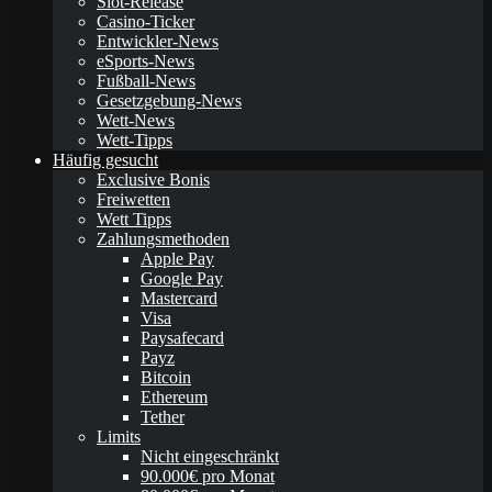
Slot-Release
Casino-Ticker
Entwickler-News
eSports-News
Fußball-News
Gesetzgebung-News
Wett-News
Wett-Tipps
Häufig gesucht
Exclusive Bonis
Freiwetten
Wett Tipps
Zahlungsmethoden
Apple Pay
Google Pay
Mastercard
Visa
Paysafecard
Payz
Bitcoin
Ethereum
Tether
Limits
Nicht eingeschränkt
90.000€ pro Monat