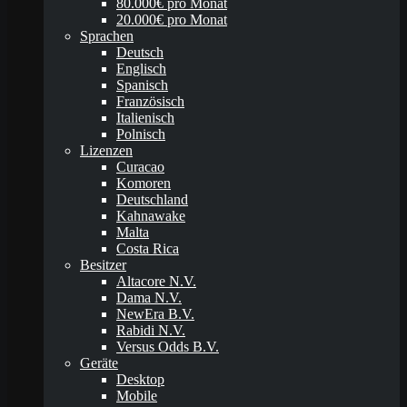
80.000€ pro Monat
20.000€ pro Monat
Sprachen
Deutsch
Englisch
Spanisch
Französisch
Italienisch
Polnisch
Lizenzen
Curacao
Komoren
Deutschland
Kahnawake
Malta
Costa Rica
Besitzer
Altacore N.V.
Dama N.V.
NewEra B.V.
Rabidi N.V.
Versus Odds B.V.
Geräte
Desktop
Mobile