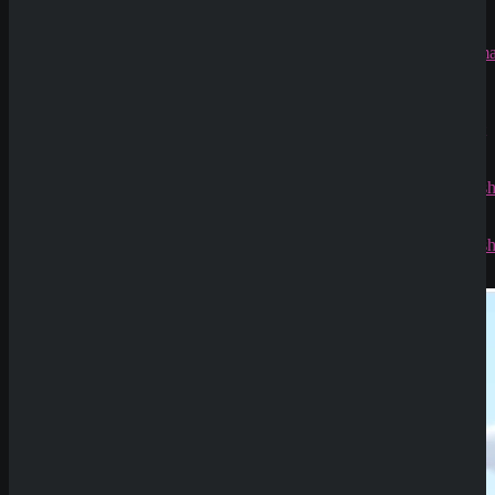
in die
neuesten
Spielautom
Viktoria
Thomas
zu
Contact
rami
zu
CryptoRus
Jens
zu
CryptoRush
200% bis
zu 2.500€
Neue Casinos