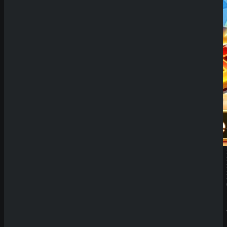
Demo spielen