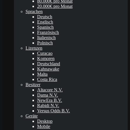
80.000€ pro Monat
20.000€ pro Monat
Sprachen
Deutsch
Englisch
Spanisch
Französisch
Italienisch
Polnisch
Lizenzen
Curacao
Komoren
Deutschland
Kahnawake
Malta
Costa Rica
Besitzer
Altacore N.V.
Dama N.V.
NewEra B.V.
Rabidi N.V.
Versus Odds B.V.
Geräte
Desktop
Mobile