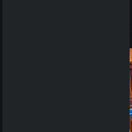
Demo spielen
Aktuelles
Casino Prestige
Zahlungsmethoden
Analyse
17. Mai 2026
SpinEmpire Casino
Review
6. Januar 2026
SpinBetter Casino