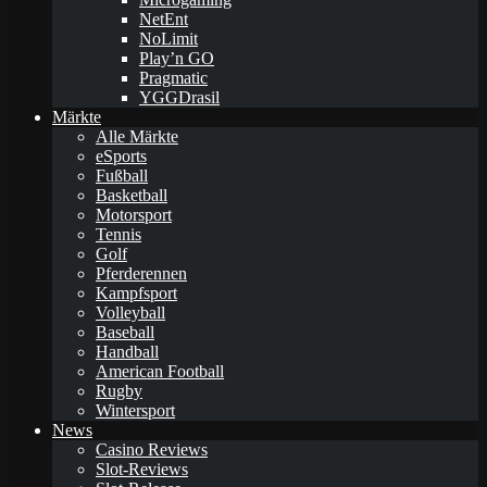
NetEnt
NoLimit
Play’n GO
Pragmatic
YGGDrasil
Märkte
Alle Märkte
eSports
Fußball
Basketball
Motorsport
Tennis
Golf
Pferderennen
Kampfsport
Volleyball
Baseball
Handball
American Football
Rugby
Wintersport
News
Casino Reviews
Slot-Reviews