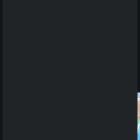
Echtgeldmodus
Demo spielen
Having issues with
Biker Bucks
?
Submit
Try Our Featured Games