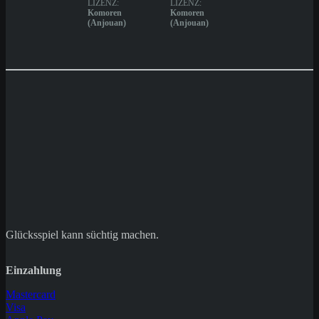
LIZENZ:
LIZENZ:
Komoren
Komoren
(Anjouan)
(Anjouan)
Glücksspiel kann süchtig machen.
Einzahlung
Mastercard
Visa