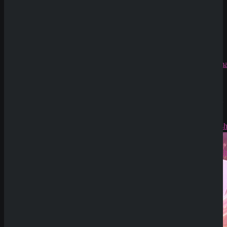
Top 8
Slots der
Woche:
Ein tiefer
Einblick
in die
neuesten
Spielautom
Viktoria
Thomas
zu
Contact
rami
zu
CryptoRus
Jens
zu
CryptoRush
200% bis
zu 2.500€
Neue Casinos