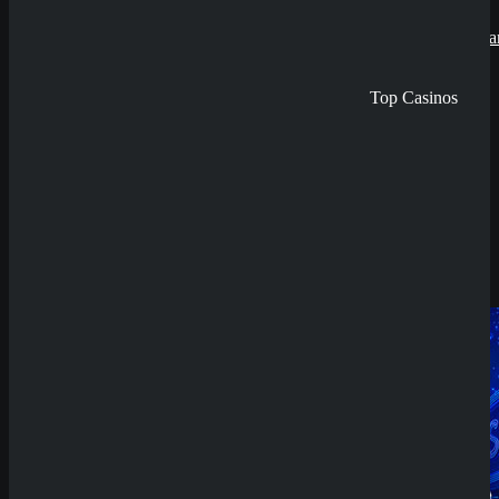
Neue Slots im
November Verfügba
6. November
2025
Top Casinos
Demo spielen