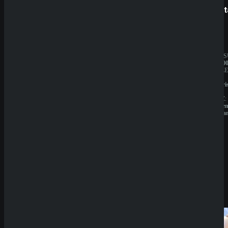
SpinBetter
Betist
JAHRESUMSATZ:
JAHRES
20.000.000€
1.000.00
BESITZER:
BESITZE
Sprut
Liernin
Group
Enterpri
B.V.
LTD
Echtgeldmodus
LIZENZ:
LIZENZ:
Demo spielen
Curacao
Komore
(Anjoua
Having issues with
Blackjack Switch
?
Submit
QuickWin
Wyns
Try Our Featured Games