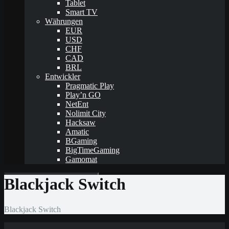
Tablet
Smart TV
Währungen
EUR
USD
CHF
CAD
BRL
Entwickler
Pragmatic Play
Play’n GO
NetEnt
Nolimit City
Hacksaw
Amatic
BGaming
BigTimeGaming
Gamomat
Blackjack Switch
Blackjack Switch
Suchen