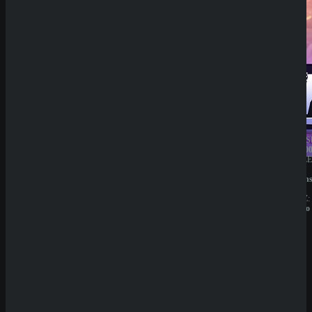
Prestige
SpinE
BESITZER:
JAHRES
Aurevia
10.000.0
IT
BESITZE
Group
GBL
LIZENZ:
Solution
Curacao
N.V.
LIZENZ:
Curacao