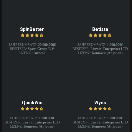
SpinBetter
Betista
JAHRESUMSATZ:
20.000.000€
JAHRESUMSATZ:
1.000.000€
BESITZER:
Sprut Group B.V.
BESITZER:
Liernin Enterprises LTD
LIZENZ:
Curacao
LIZENZ:
Komoren (Anjouan)
QuickWin
Wyns
JAHRESUMSATZ:
1.000.000€
JAHRESUMSATZ:
1.000.000€
BESITZER:
Liernin Enterprises LTD
BESITZER:
Liernin Enterprises LTD
LIZENZ:
Komoren (Anjouan)
LIZENZ:
Komoren (Anjouan)