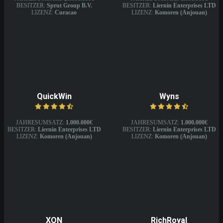
BESITZER:
Sprut Group B.V.
BESITZER:
Liernin Enterprises LTD
LIZENZ:
Curacao
LIZENZ:
Komoren (Anjouan)
QuickWin
Wyns
JAHRESUMSATZ:
1.000.000€
JAHRESUMSATZ:
1.000.000€
BESITZER:
Liernin Enterprises LTD
BESITZER:
Liernin Enterprises LTD
LIZENZ:
Komoren (Anjouan)
LIZENZ:
Komoren (Anjouan)
XON
RichRoyal