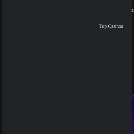
Demo spielen
Neue Slots im
November Verfügba
6. November
2025
Top Casinos
Demo spielen