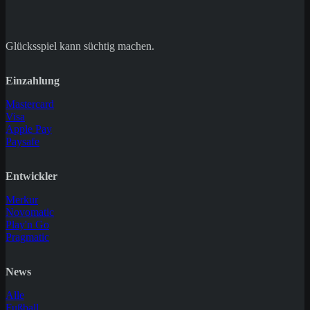
Glücksspiel kann süchtig machen.
Einzahlung
Mastercard
Visa
Apple Pay
Paysafe
Entwickler
Merkur
Novomatic
Play'n Go
Pragmatic
News
Alle
Fußball