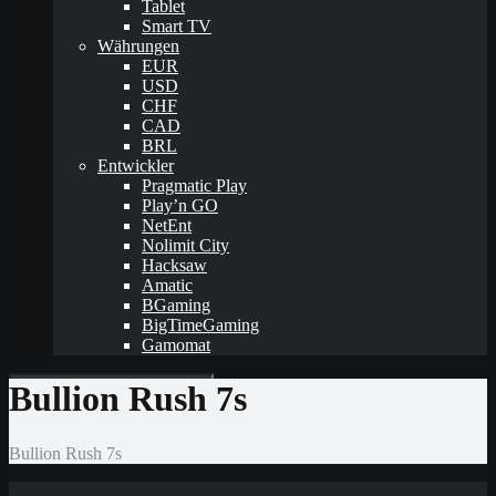
Tablet
Smart TV
Währungen
EUR
USD
CHF
CAD
BRL
Entwickler
Pragmatic Play
Play’n GO
NetEnt
Nolimit City
Hacksaw
Amatic
BGaming
BigTimeGaming
Gamomat
Bullion Rush 7s
Bullion Rush 7s
Suchen