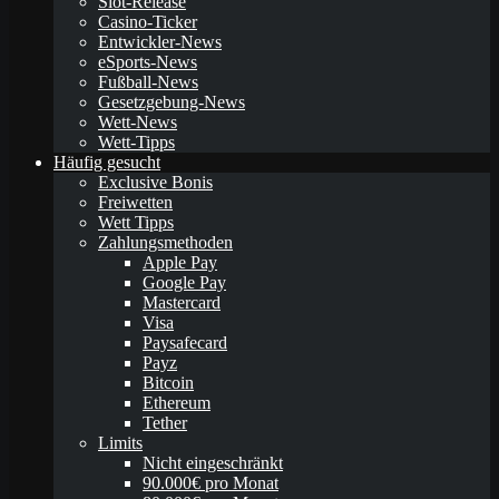
Slot-Release
Casino-Ticker
Entwickler-News
eSports-News
Fußball-News
Gesetzgebung-News
Wett-News
Wett-Tipps
Häufig gesucht
Exclusive Bonis
Freiwetten
Wett Tipps
Zahlungsmethoden
Apple Pay
Google Pay
Mastercard
Visa
Paysafecard
Payz
Bitcoin
Ethereum
Tether
Limits
Nicht eingeschränkt
90.000€ pro Monat