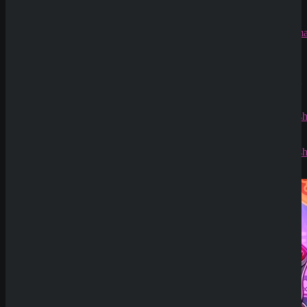
in die
neuesten
Spielautom
Viktoria
Thomas
zu
Contact
rami
zu
CryptoRus
Jens
zu
CryptoRush
200% bis
zu 2.500€
Neue Casinos