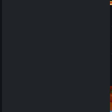
Demo spielen
Aktuelles
Casino Prestige
Zahlungsmethoden
Demo spielen
Analyse
17. Mai 2026
SpinEmpire Casino
Review
6. Januar 2026
SpinBetter Casino