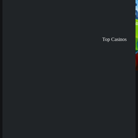
Review
18. Dezember
2025
Neue Slots im
November Verfügba
6. November
2025
Top Casinos
Demo spielen
Schreibe einen Kommentar
Deine E-Mail-Adresse wird nicht
veröffentlicht.
Erforderliche Felder sind mit
*
markiert