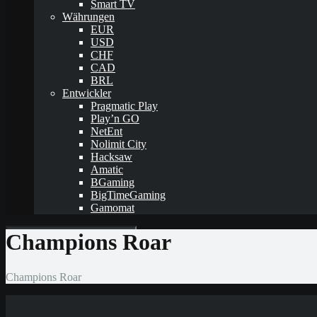
Smart TV
Währungen
EUR
USD
CHF
CAD
BRL
Entwickler
Pragmatic Play
Play’n GO
NetEnt
Nolimit City
Hacksaw
Amatic
BGaming
BigTimeGaming
Gamomat
Champions Roar
Champions Roar