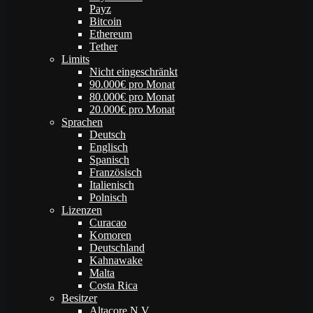
Payz
Bitcoin
Ethereum
Tether
Limits
Nicht eingeschränkt
90.000€ pro Monat
80.000€ pro Monat
20.000€ pro Monat
Sprachen
Deutsch
Englisch
Spanisch
Französisch
Italienisch
Polnisch
Lizenzen
Curacao
Komoren
Deutschland
Kahnawake
Malta
Costa Rica
Besitzer
Altacore N.V.