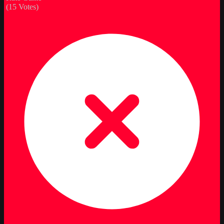
(
15
Votes)