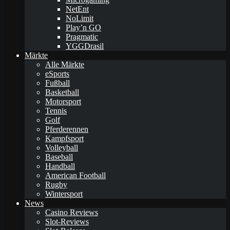
NetEnt
NoLimit
Play’n GO
Pragmatic
YGGDrasil
Märkte
Alle Märkte
eSports
Fußball
Basketball
Motorsport
Tennis
Golf
Pferderennen
Kampfsport
Volleyball
Baseball
Handball
American Football
Rugby
Wintersport
News
Casino Reviews
Slot-Reviews