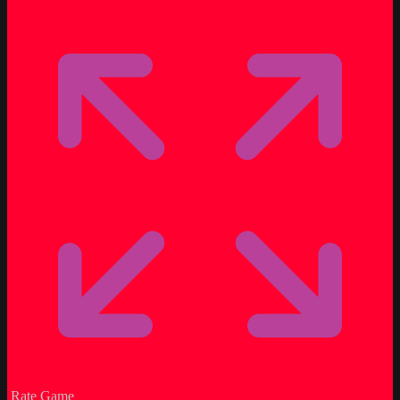
Rate Game