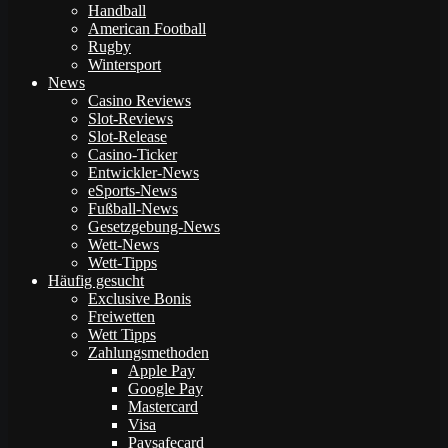
Handball
American Football
Rugby
Wintersport
News
Casino Reviews
Slot-Reviews
Slot-Release
Casino-Ticker
Entwickler-News
eSports-News
Fußball-News
Gesetzgebung-News
Wett-News
Wett-Tipps
Häufig gesucht
Exclusive Bonis
Freiwetten
Wett Tipps
Zahlungsmethoden
Apple Pay
Google Pay
Mastercard
Visa
Paysafecard