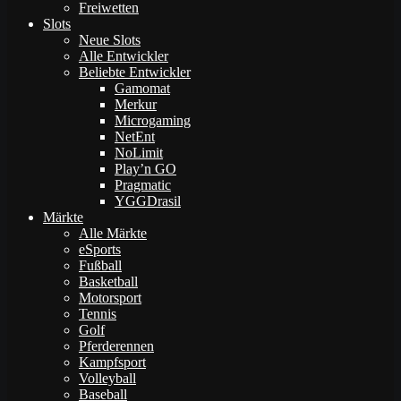
Freiwetten
Slots
Neue Slots
Alle Entwickler
Beliebte Entwickler
Gamomat
Merkur
Microgaming
NetEnt
NoLimit
Play’n GO
Pragmatic
YGGDrasil
Märkte
Alle Märkte
eSports
Fußball
Basketball
Motorsport
Tennis
Golf
Pferderennen
Kampfsport
Volleyball
Baseball