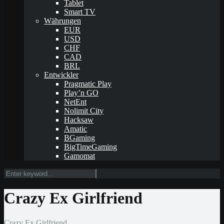
Tablet
Smart TV
Währungen
EUR
USD
CHF
CAD
BRL
Entwickler
Pragmatic Play
Play’n GO
NetEnt
Nolimit City
Hacksaw
Amatic
BGaming
BigTimeGaming
Gamomat
Crazy Ex Girlfriend
Crazy Ex Girlfriend