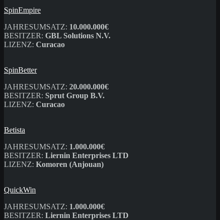
SpinEmpire
JAHRESUMSATZ:
10.000.000€
BESITZER:
GBL Solutions N.V.
LIZENZ:
Curacao
SpinBetter
JAHRESUMSATZ:
20.000.000€
BESITZER:
Sprut Group B.V.
LIZENZ:
Curacao
Betista
JAHRESUMSATZ:
1.000.000€
BESITZER:
Liernin Enterprises LTD
LIZENZ:
Komoren (Anjouan)
QuickWin
JAHRESUMSATZ:
1.000.000€
BESITZER:
Liernin Enterprises LTD