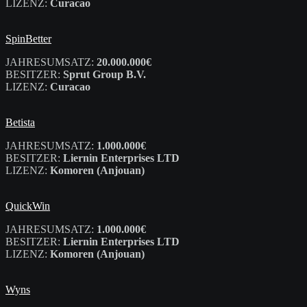
LIZENZ:
Curacao
SpinBetter
JAHRESUMSATZ:
20.000.000€
BESITZER:
Sprut Group B.V.
LIZENZ:
Curacao
Betista
JAHRESUMSATZ:
1.000.000€
BESITZER:
Liernin Enterprises LTD
LIZENZ:
Komoren (Anjouan)
QuickWin
JAHRESUMSATZ:
1.000.000€
BESITZER:
Liernin Enterprises LTD
LIZENZ:
Komoren (Anjouan)
Wyns