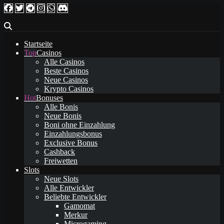
Startseite
Casinos
Alle Casinos
Beste Casinos
Neue Casinos
Krypto Casinos
Bonuses
Alle Bonis
Neue Bonis
Boni ohne Einzahlung
Einzahlungsbonus
Exclusive Bonus
Cashback
Freiwetten
Slots
Neue Slots
Alle Entwickler
Beliebte Entwickler
Gamomat
Merkur
Microgaming