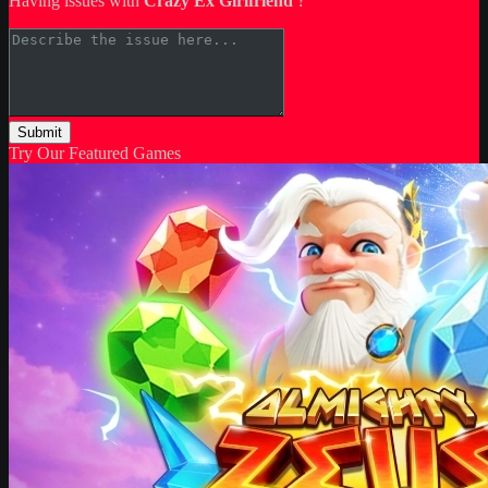
Having issues with
Crazy Ex Girlfriend
?
Submit
Try Our Featured Games