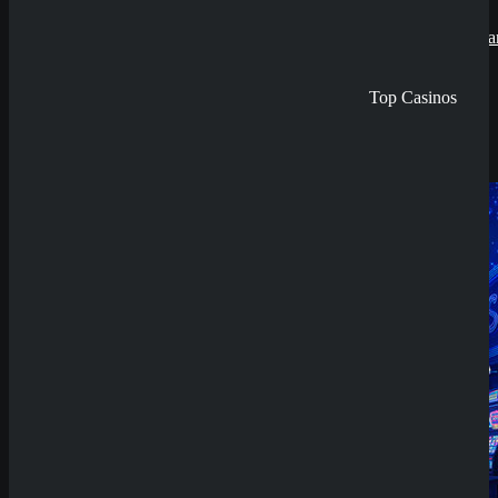
Neue Slots im
November Verfügba
6. November
2025
Top Casinos
Demo spielen