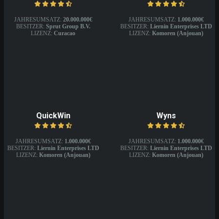
JAHRESUMSATZ:
20.000.000€
JAHRESUMSATZ:
1.000.000€
BESITZER:
Sprut Group B.V.
BESITZER:
Liernin Enterprises LTD
LIZENZ:
Curacao
LIZENZ:
Komoren (Anjouan)
QuickWin
Wyns
JAHRESUMSATZ:
1.000.000€
JAHRESUMSATZ:
1.000.000€
BESITZER:
Liernin Enterprises LTD
BESITZER:
Liernin Enterprises LTD
LIZENZ:
Komoren (Anjouan)
LIZENZ:
Komoren (Anjouan)