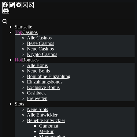
Startseite
Casinos
Alle Casinos
Beste Casinos
Neue Casinos
Krypto Casinos
Bonuses
Alle Bonis
Neue Bonis
Boni ohne Einzahlung
Einzahlungsbonus
Exclusive Bonus
Cashback
Freiwetten
Slots
Neue Slots
Alle Entwickler
Beliebte Entwickler
Gamomat
Merkur
Microgaming