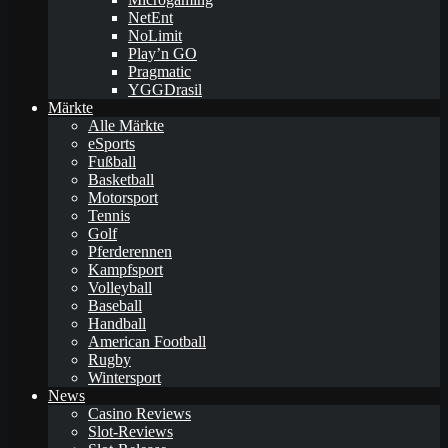
NetEnt
NoLimit
Play’n GO
Pragmatic
YGGDrasil
Märkte
Alle Märkte
eSports
Fußball
Basketball
Motorsport
Tennis
Golf
Pferderennen
Kampfsport
Volleyball
Baseball
Handball
American Football
Rugby
Wintersport
News
Casino Reviews
Slot-Reviews