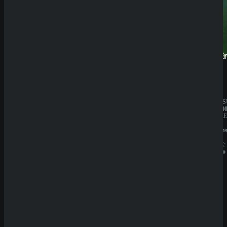
Prestige
SpinE
BESITZER:
JAHRES
Aurevia
10.000.0
IT
BESITZE
Group
GBL
LIZENZ:
Solution
Curacao
N.V.
LIZENZ:
Curacao