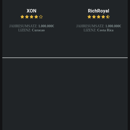
XON
RichRoyal
JAHRESUMSATZ:
1.000.000€
JAHRESUMSATZ:
1.000.000€
LIZENZ:
Curacao
LIZENZ:
Costa Rica