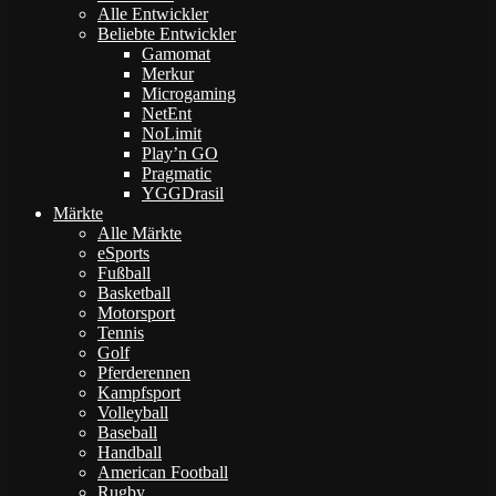
Alle Entwickler
Beliebte Entwickler
Gamomat
Merkur
Microgaming
NetEnt
NoLimit
Play’n GO
Pragmatic
YGGDrasil
Märkte
Alle Märkte
eSports
Fußball
Basketball
Motorsport
Tennis
Golf
Pferderennen
Kampfsport
Volleyball
Baseball
Handball
American Football
Rugby