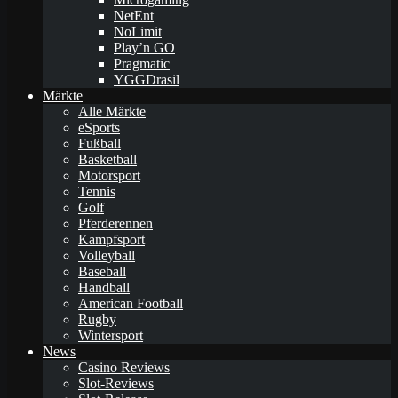
NetEnt
NoLimit
Play’n GO
Pragmatic
YGGDrasil
Märkte
Alle Märkte
eSports
Fußball
Basketball
Motorsport
Tennis
Golf
Pferderennen
Kampfsport
Volleyball
Baseball
Handball
American Football
Rugby
Wintersport
News
Casino Reviews
Slot-Reviews