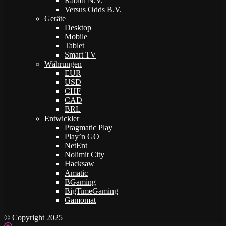
Rabidi N.V.
Versus Odds B.V.
Geräte
Desktop
Mobile
Tablet
Smart TV
Währungen
EUR
USD
CHF
CAD
BRL
Entwickler
Pragmatic Play
Play’n GO
NetEnt
Nolimit City
Hacksaw
Amatic
BGaming
BigTimeGaming
Gamomat
© Copyright 2025