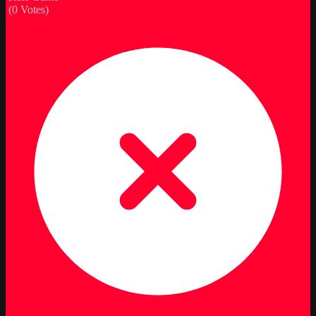
(
0
Votes)