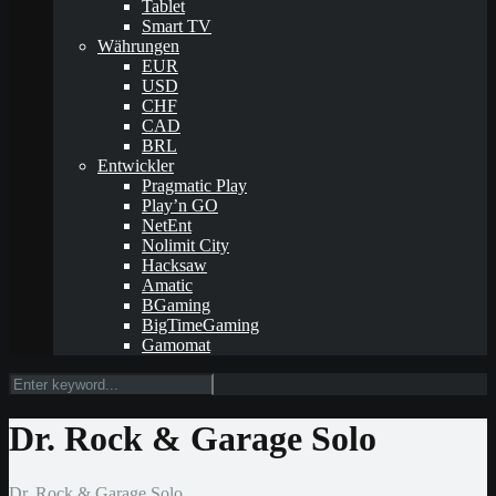
Tablet
Smart TV
Währungen
EUR
USD
CHF
CAD
BRL
Entwickler
Pragmatic Play
Play’n GO
NetEnt
Nolimit City
Hacksaw
Amatic
BGaming
BigTimeGaming
Gamomat
Dr. Rock & Garage Solo
Dr. Rock & Garage Solo