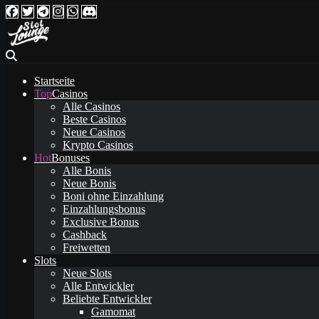
Startseite
Casinos
Alle Casinos
Beste Casinos
Neue Casinos
Krypto Casinos
Bonuses
Alle Bonis
Neue Bonis
Boni ohne Einzahlung
Einzahlungsbonus
Exclusive Bonus
Cashback
Freiwetten
Slots
Neue Slots
Alle Entwickler
Beliebte Entwickler
Gamomat