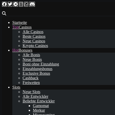
Startseite
Casinos
Alle Casinos
Beste Casinos
Neue Casinos
Krypto Casinos
Bonuses
Alle Bonis
Neue Bonis
Boni ohne Einzahlung
Einzahlungsbonus
Exclusive Bonus
Cashback
Freiwetten
Slots
Neue Slots
Alle Entwickler
Beliebte Entwickler
Gamomat
Merkur
Microgaming