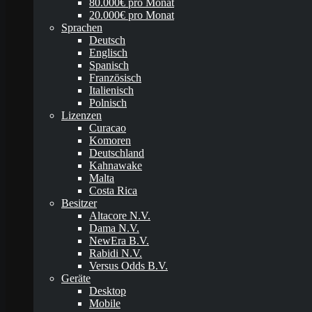
80.000€ pro Monat
20.000€ pro Monat
Sprachen
Deutsch
Englisch
Spanisch
Französisch
Italienisch
Polnisch
Lizenzen
Curacao
Komoren
Deutschland
Kahnawake
Malta
Costa Rica
Besitzer
Altacore N.V.
Dama N.V.
NewEra B.V.
Rabidi N.V.
Versus Odds B.V.
Geräte
Desktop
Mobile