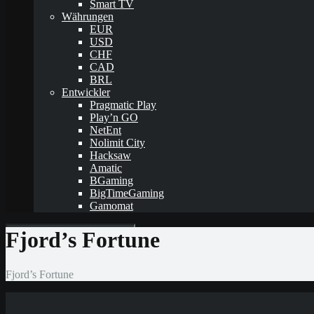
Smart TV
Währungen
EUR
USD
CHF
CAD
BRL
Entwickler
Pragmatic Play
Play’n GO
NetEnt
Nolimit City
Hacksaw
Amatic
BGaming
BigTimeGaming
Gamomat
Fjord’s Fortune
Fjord’s Fortune