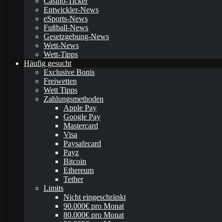
Casino-Ticker
Entwickler-News
eSports-News
Fußball-News
Gesetzgebung-News
Wett-News
Wett-Tipps
Häufig gesucht
Exclusive Bonis
Freiwetten
Wett Tipps
Zahlungsmethoden
Apple Pay
Google Pay
Mastercard
Visa
Paysafecard
Payz
Bitcoin
Ethereum
Tether
Limits
Nicht eingeschränkt
90.000€ pro Monat
80.000€ pro Monat