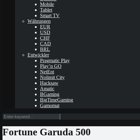
Mobile
Tablet
Smart TV
Währungen
EUR
USD
CHF
CAD
BRL
Entwickler
Pragmatic Play
Play’n GO
NetEnt
Nolimit City
Hacksaw
Amatic
BGaming
BigTimeGaming
Gamomat
Fortune Garuda 500