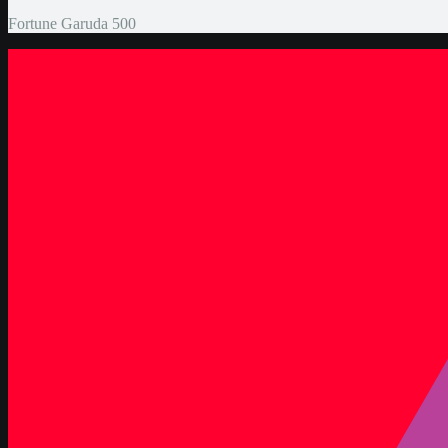
Fortune Garuda 500