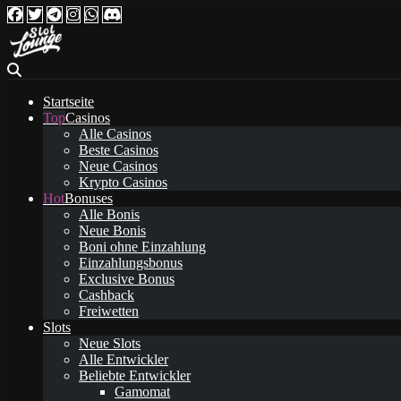
Startseite
Casinos
Alle Casinos
Beste Casinos
Neue Casinos
Krypto Casinos
Bonuses
Alle Bonis
Neue Bonis
Boni ohne Einzahlung
Einzahlungsbonus
Exclusive Bonus
Cashback
Freiwetten
Slots
Neue Slots
Alle Entwickler
Beliebte Entwickler
Gamomat