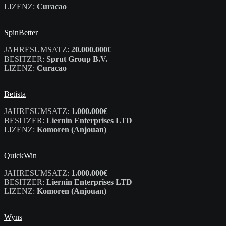
LIZENZ:
Curacao
SpinBetter
JAHRESUMSATZ:
20.000.000€
BESITZER:
Sprut Group B.V.
LIZENZ:
Curacao
Betista
JAHRESUMSATZ:
1.000.000€
BESITZER:
Liernin Enterprises LTD
LIZENZ:
Komoren (Anjouan)
QuickWin
JAHRESUMSATZ:
1.000.000€
BESITZER:
Liernin Enterprises LTD
LIZENZ:
Komoren (Anjouan)
Wyns