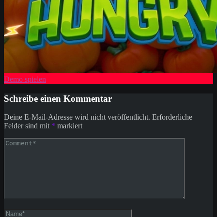
Demo spielen
Schreibe einen Kommentar
Deine E-Mail-Adresse wird nicht veröffentlicht.
Erforderliche
Felder sind mit
*
markiert