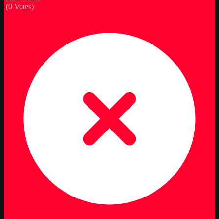
(
0
Votes)