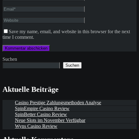
Save my name, email, and website in this browser for the next
time I comment.
Suchen
Suchen
Aktuelle Beiträge
Casino Prestige Zahlungsmethoden Analyse
SpinEmpire Casino Review
SpinBetter Casino Review
Neue Slots im November Verfügbar
Wyns Casino Review