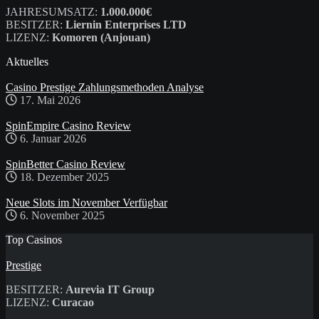
JAHRESUMSATZ:
1.000.000€
BESITZER:
Liernin Enterprises LTD
LIZENZ:
Komoren (Anjouan)
Aktuelles
Casino Prestige Zahlungsmethoden Analyse
17. Mai 2026
SpinEmpire Casino Review
6. Januar 2026
SpinBetter Casino Review
18. Dezember 2025
Neue Slots im November Verfügbar
6. November 2025
Top Casinos
Prestige
BESITZER:
Aurevia IT Group
LIZENZ:
Curacao