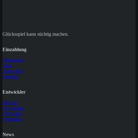
Glücksspiel kann süchtig machen.
Einzahlung
Mastercard
Visa
Apple Pay
Paysafe
Entwickler
Merkur
Novomatic
Play'n Go
Pragmatic
News