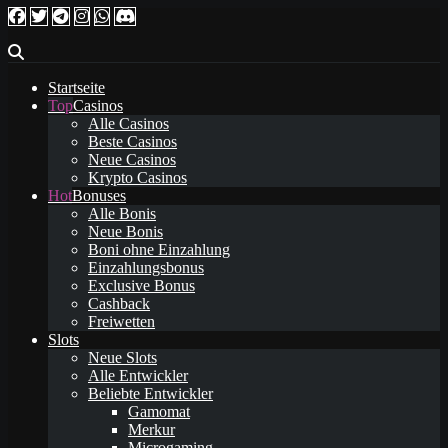
Startseite
Casinos
Alle Casinos
Beste Casinos
Neue Casinos
Krypto Casinos
Bonuses
Alle Bonis
Neue Bonis
Boni ohne Einzahlung
Einzahlungsbonus
Exclusive Bonus
Cashback
Freiwetten
Slots
Neue Slots
Alle Entwickler
Beliebte Entwickler
Gamomat
Merkur
Microgaming