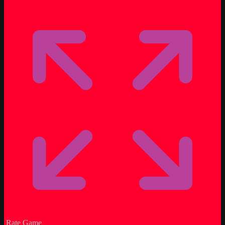
Rate Game