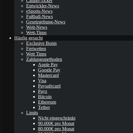
Casino-Ticker
Entwickler-News
eSports-News
Fußball-News
Gesetzgebung-News
Wett-News
Wett-Tipps
Häufig gesucht
Exclusive Bonis
Freiwetten
Wett Tipps
Zahlungsmethoden
Apple Pay
Google Pay
Mastercard
Visa
Paysafecard
Payz
Bitcoin
Ethereum
Tether
Limits
Nicht eingeschränkt
90.000€ pro Monat
80.000€ pro Monat