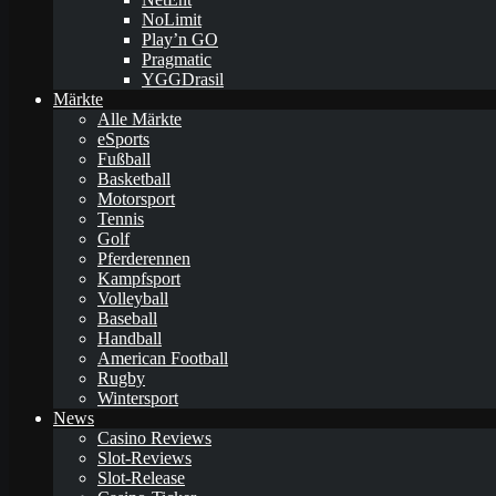
NoLimit
Play’n GO
Pragmatic
YGGDrasil
Märkte
Alle Märkte
eSports
Fußball
Basketball
Motorsport
Tennis
Golf
Pferderennen
Kampfsport
Volleyball
Baseball
Handball
American Football
Rugby
Wintersport
News
Casino Reviews
Slot-Reviews
Slot-Release