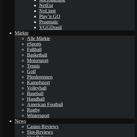
NetEnt
NoLimit
Play’n GO
Pragmatic
YGGDrasil
Märkte
Alle Märkte
eSports
Fußball
Basketball
Motorsport
Tennis
Golf
Pferderennen
Kampfsport
Volleyball
Baseball
Handball
American Football
Rugby
Wintersport
News
Casino Reviews
Slot-Reviews