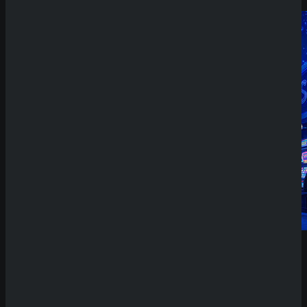
Demo spielen
Demo spielen
Schreibe einen Kommentar
Deine E-Mail-Adresse wird nicht veröffentlicht.
Erforderliche Felder sind mit
*
markiert