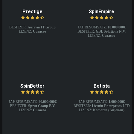
Prestige
SpinEmpire
BESITZER:
Aurevia IT Group
JAHRESUMSATZ:
10.000.000€
LIZENZ:
Curacao
BESITZER:
GBL Solutions N.V.
LIZENZ:
Curacao
SpinBetter
Betista
JAHRESUMSATZ:
20.000.000€
JAHRESUMSATZ:
1.000.000€
BESITZER:
Sprut Group B.V.
BESITZER:
Liernin Enterprises LTD
LIZENZ:
Curacao
LIZENZ:
Komoren (Anjouan)