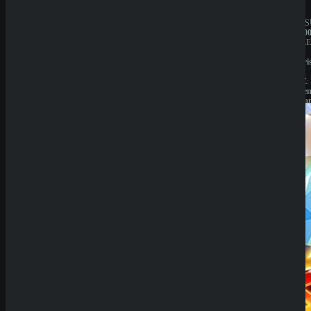
JAHRESUMSATZ:
JAHRES
1.000.000€
1.000.00
BESITZER:
BESITZE
Liernin
Liernin
Enterprises
Enterpri
LTD
LTD
LIZENZ:
LIZENZ:
Submit
Komoren
Komore
Try Our Featured Games
(Anjouan)
(Anjoua
Aktuelles
Casino Prestige
Zahlungsmethoden
Analyse
17. Mai 2026
SpinEmpire Casino
Review
6. Januar 2026
SpinBetter Casino
Review
18. Dezember
2025