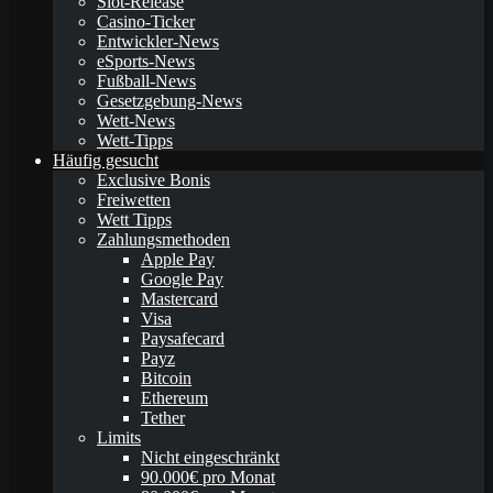
Slot-Release
Casino-Ticker
Entwickler-News
eSports-News
Fußball-News
Gesetzgebung-News
Wett-News
Wett-Tipps
Häufig gesucht
Exclusive Bonis
Freiwetten
Wett Tipps
Zahlungsmethoden
Apple Pay
Google Pay
Mastercard
Visa
Paysafecard
Payz
Bitcoin
Ethereum
Tether
Limits
Nicht eingeschränkt
90.000€ pro Monat