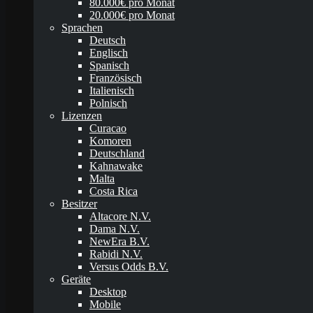
80.000€ pro Monat
20.000€ pro Monat
Sprachen
Deutsch
Englisch
Spanisch
Französisch
Italienisch
Polnisch
Lizenzen
Curacao
Komoren
Deutschland
Kahnawake
Malta
Costa Rica
Besitzer
Altacore N.V.
Dama N.V.
NewEra B.V.
Rabidi N.V.
Versus Odds B.V.
Geräte
Desktop
Mobile