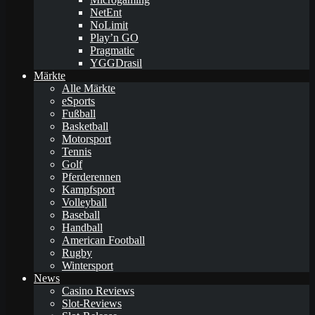
NetEnt
NoLimit
Play’n GO
Pragmatic
YGGDrasil
Märkte
Alle Märkte
eSports
Fußball
Basketball
Motorsport
Tennis
Golf
Pferderennen
Kampfsport
Volleyball
Baseball
Handball
American Football
Rugby
Wintersport
News
Casino Reviews
Slot-Reviews