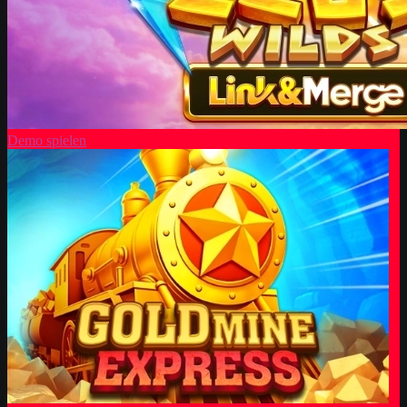
Demo spielen