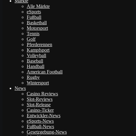
Märkte
Alle Märkte
eSports
Fußball
Basketball
Motorsport
Tennis
Golf
Pferderennen
Kampfsport
Volleyball
Baseball
Handball
American Football
Rugby
Wintersport
News
Casino Reviews
Slot-Reviews
Slot-Release
Casino-Ticker
Entwickler-News
eSports-News
Fußball-News
Gesetzgebung-News