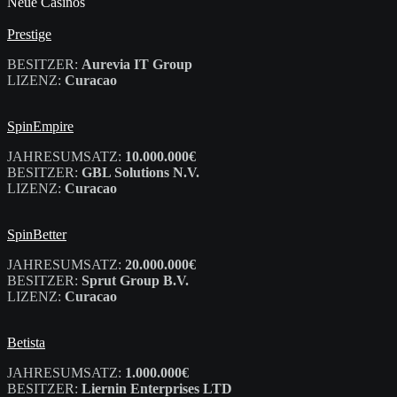
Neue Casinos
Prestige
BESITZER:
Aurevia IT Group
LIZENZ:
Curacao
SpinEmpire
JAHRESUMSATZ:
10.000.000€
BESITZER:
GBL Solutions N.V.
LIZENZ:
Curacao
SpinBetter
JAHRESUMSATZ:
20.000.000€
BESITZER:
Sprut Group B.V.
LIZENZ:
Curacao
Betista
JAHRESUMSATZ:
1.000.000€
BESITZER:
Liernin Enterprises LTD