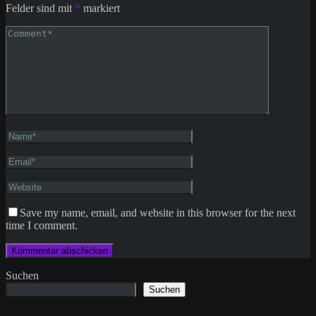
Felder sind mit
*
markiert
Save my name, email, and website in this browser for the next
time I comment.
Suchen
Suchen