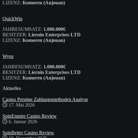
LIZENZ:
Komoren (Anjouan)
QuickWin
JAHRESUMSATZ:
1.000.000€
BESITZER:
Liernin Enterprises LTD
LIZENZ:
Komoren (Anjouan)
Wyns
JAHRESUMSATZ:
1.000.000€
BESITZER:
Liernin Enterprises LTD
LIZENZ:
Komoren (Anjouan)
Aktuelles
Casino Prestige Zahlungsmethoden Analyse
17. Mai 2026
SpinEmpire Casino Review
6. Januar 2026
SpinBetter Casino Review