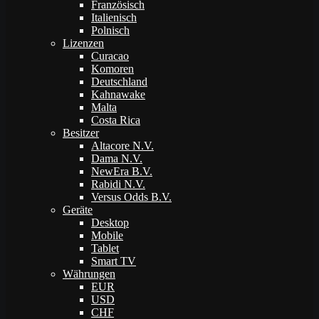
Französisch
Italienisch
Polnisch
Lizenzen
Curacao
Komoren
Deutschland
Kahnawake
Malta
Costa Rica
Besitzer
Altacore N.V.
Dama N.V.
NewEra B.V.
Rabidi N.V.
Versus Odds B.V.
Geräte
Desktop
Mobile
Tablet
Smart TV
Währungen
EUR
USD
CHF