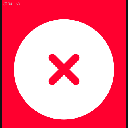
(
0
Votes)