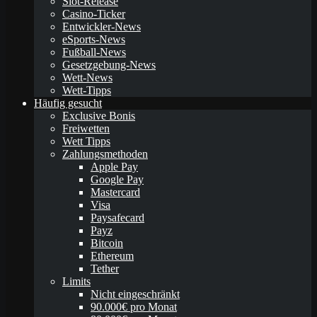
Slot-Release
Casino-Ticker
Entwickler-News
eSports-News
Fußball-News
Gesetzgebung-News
Wett-News
Wett-Tipps
Häufig gesucht
Exclusive Bonis
Freiwetten
Wett Tipps
Zahlungsmethoden
Apple Pay
Google Pay
Mastercard
Visa
Paysafecard
Payz
Bitcoin
Ethereum
Tether
Limits
Nicht eingeschränkt
90.000€ pro Monat