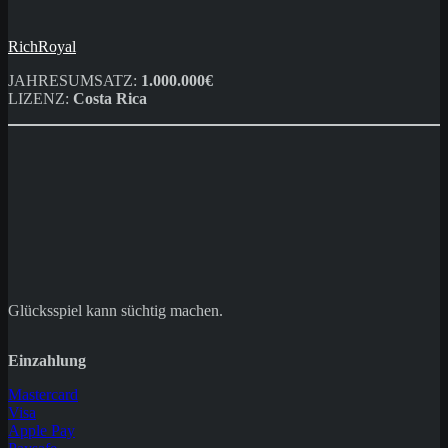
RichRoyal
JAHRESUMSATZ:
1.000.000€
LIZENZ:
Costa Rica
Glücksspiel kann süchtig machen.
Einzahlung
Mastercard
Visa
Apple Pay