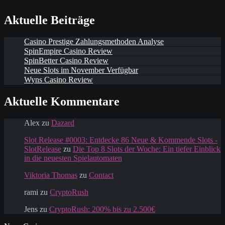
Aktuelle Beiträge
Casino Prestige Zahlungsmethoden Analyse
SpinEmpire Casino Review
SpinBetter Casino Review
Neue Slots im November Verfügbar
Wyns Casino Review
Aktuelle Kommentare
Alex
zu
Dazard
Slot Release #0003: Entdecke 86 Neue & Kommende Slots -
SlotRelease
zu
Die Top 8 Slots der Woche: Ein tiefer Einblick
in die neuesten Spielautomaten
Viktoria Thomas
zu
Contact
rami
zu
CryptoRush
Jens
zu
CryptoRush: 200% bis zu 2.500€