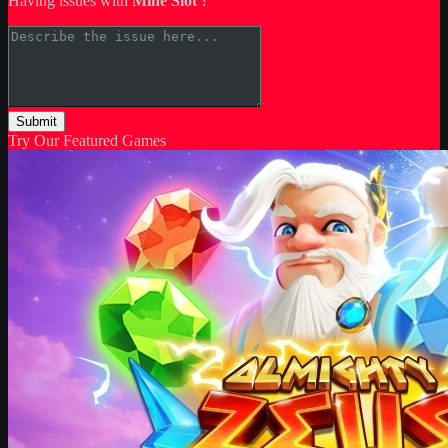
Having issues with
Mine Slot
?
Submit
Try Our Featured Games