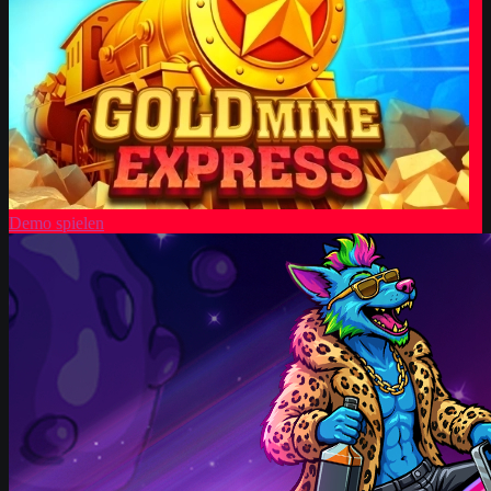
Demo spielen