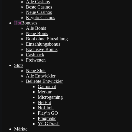
Alle Casinos
Beste Casinos
Neue Casinos
Krypto Casinos
Bonuses
Alle Bonis
Neue Bonis
Boni ohne Einzahlung
Einzahlungsbonus
Exclusive Bonus
Cashback
Freiwetten
Slots
Neue Slots
Alle Entwickler
Beliebte Entwickler
Gamomat
Merkur
Microgaming
NetEnt
NoLimit
Play’n GO
Pragmatic
YGGDrasil
Märkte