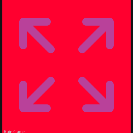
Rate Game