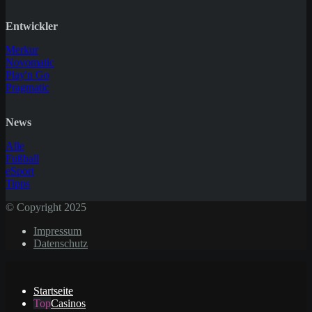
Entwickler
Merkur
Novomatic
Play'n Go
Pragmatic
News
Alle
Fußball
eSport
Tipps
© Copyright 2025
Impressum
Datenschutz
Startseite
Casinos