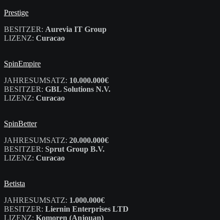
Prestige
BESITZER:
Aurevia IT Group
LIZENZ:
Curacao
SpinEmpire
JAHRESUMSATZ:
10.000.000€
BESITZER:
GBL Solutions N.V.
LIZENZ:
Curacao
SpinBetter
JAHRESUMSATZ:
20.000.000€
BESITZER:
Sprut Group B.V.
LIZENZ:
Curacao
Betista
JAHRESUMSATZ:
1.000.000€
BESITZER:
Liernin Enterprises LTD
LIZENZ:
Komoren (Anjouan)