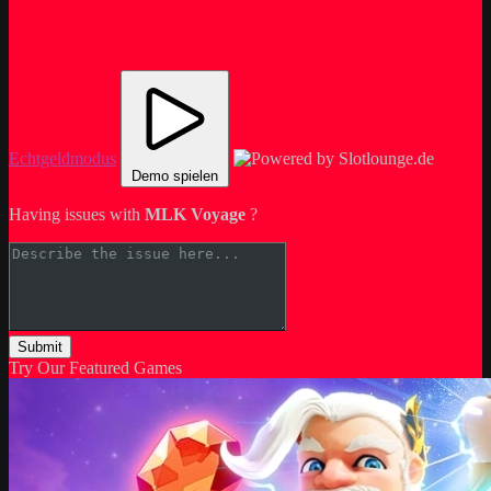
Echtgeldmodus
Demo spielen
Having issues with
MLK Voyage
?
Submit
Try Our Featured Games