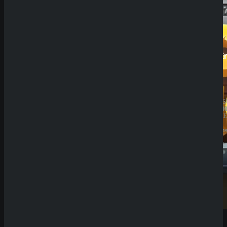
Prestige
SpinE
BESITZER:
JAHRES
Aurevia
10.000.0
IT
BESITZE
Group
GBL
LIZENZ:
Solution
Curacao
N.V.
LIZENZ:
Curacao