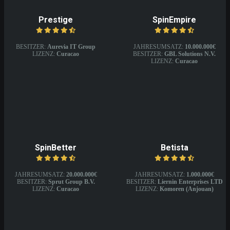
Prestige
SpinEmpire
BESITZER:
Aurevia IT Group
JAHRESUMSATZ:
10.000.000€
LIZENZ:
Curacao
BESITZER:
GBL Solutions N.V.
LIZENZ:
Curacao
SpinBetter
Betista
JAHRESUMSATZ:
20.000.000€
JAHRESUMSATZ:
1.000.000€
BESITZER:
Sprut Group B.V.
BESITZER:
Liernin Enterprises LTD
LIZENZ:
Curacao
LIZENZ:
Komoren (Anjouan)