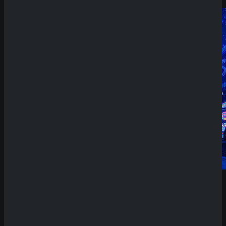
Demo spielen
Demo spielen
Schreibe einen Kommentar
Deine E-Mail-Adresse wird nicht veröffentlicht.
Erforderliche Felder sind mit
*
markiert