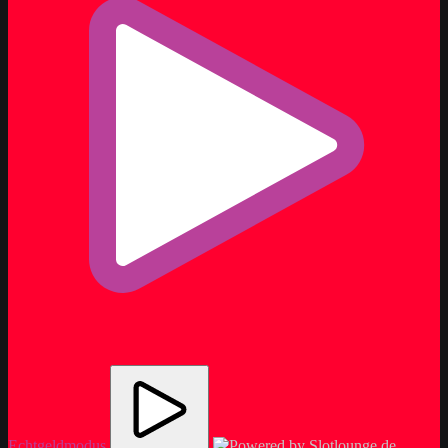
Echtgeldmodus