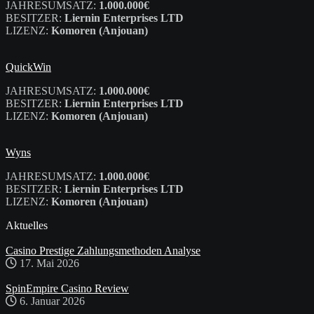
JAHRESUMSATZ:
1.000.000€
BESITZER:
Liernin Enterprises LTD
LIZENZ:
Komoren (Anjouan)
QuickWin
JAHRESUMSATZ:
1.000.000€
BESITZER:
Liernin Enterprises LTD
LIZENZ:
Komoren (Anjouan)
Wyns
JAHRESUMSATZ:
1.000.000€
BESITZER:
Liernin Enterprises LTD
LIZENZ:
Komoren (Anjouan)
Aktuelles
Casino Prestige Zahlungsmethoden Analyse
17. Mai 2026
SpinEmpire Casino Review
6. Januar 2026