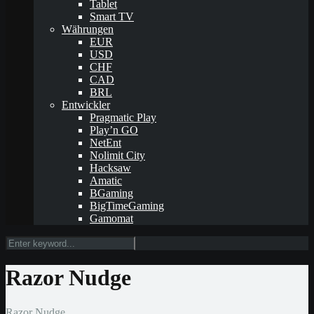
Tablet
Smart TV
Währungen
EUR
USD
CHF
CAD
BRL
Entwickler
Pragmatic Play
Play’n GO
NetEnt
Nolimit City
Hacksaw
Amatic
BGaming
BigTimeGaming
Gamomat
Razor Nudge
Razor Nudge