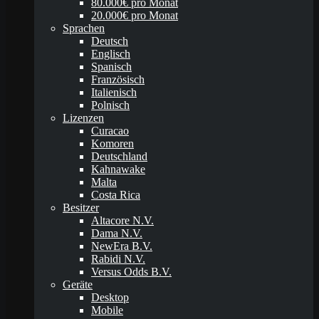
80.000€ pro Monat
20.000€ pro Monat
Sprachen
Deutsch
Englisch
Spanisch
Französisch
Italienisch
Polnisch
Lizenzen
Curacao
Komoren
Deutschland
Kahnawake
Malta
Costa Rica
Besitzer
Altacore N.V.
Dama N.V.
NewEra B.V.
Rabidi N.V.
Versus Odds B.V.
Geräte
Desktop
Mobile