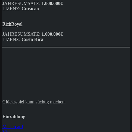
JAHRESUMSATZ:
1.000.000€
LIZENZ:
Curacao
RichRoyal
JAHRESUMSATZ:
1.000.000€
LIZENZ:
Costa Rica
Glücksspiel kann süchtig machen.
Einzahlung
Mastercard
Visa