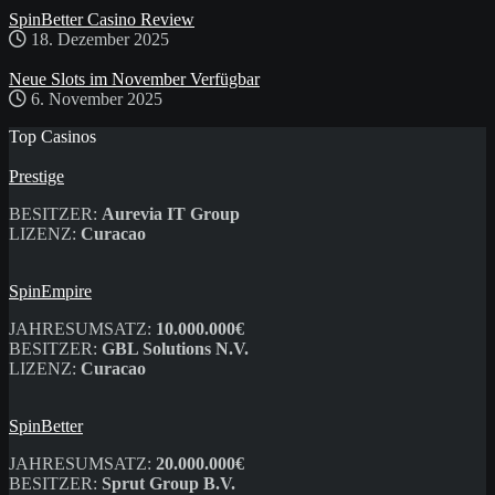
SpinBetter Casino Review
18. Dezember 2025
Neue Slots im November Verfügbar
6. November 2025
Top Casinos
Prestige
BESITZER:
Aurevia IT Group
LIZENZ:
Curacao
SpinEmpire
JAHRESUMSATZ:
10.000.000€
BESITZER:
GBL Solutions N.V.
LIZENZ:
Curacao
SpinBetter
JAHRESUMSATZ:
20.000.000€
BESITZER:
Sprut Group B.V.