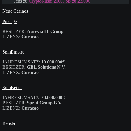
Jens
zu
CryptoRush: 200% bis zu 2.500€
Neue Casinos
Prestige
BESITZER:
Aurevia IT Group
LIZENZ:
Curacao
SpinEmpire
JAHRESUMSATZ:
10.000.000€
BESITZER:
GBL Solutions N.V.
LIZENZ:
Curacao
SpinBetter
JAHRESUMSATZ:
20.000.000€
BESITZER:
Sprut Group B.V.
LIZENZ:
Curacao
Betista