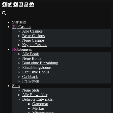
Startseite
Casinos
Alle Casinos
Beste Casinos
Neue Casinos
Krypto Casinos
Bonuses
Alle Bonis
Neue Bonis
Boni ohne Einzahlung
Einzahlungsbonus
Exclusive Bonus
Cashback
Freiwetten
Slots
Neue Slots
Alle Entwickler
Beliebte Entwickler
Gamomat
Merkur
Microgaming