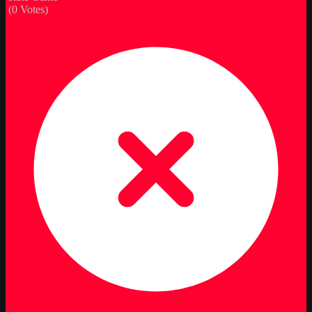
(
0
Votes)