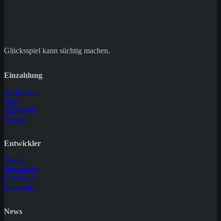
Glücksspiel kann süchtig machen.
Einzahlung
Mastercard
Visa
Apple Pay
Paysafe
Entwickler
Merkur
Novomatic
Play'n Go
Pragmatic
News