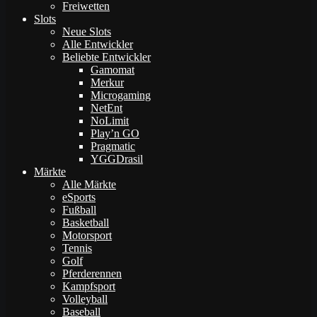
Freiwetten
Slots
Neue Slots
Alle Entwickler
Beliebte Entwickler
Gamomat
Merkur
Microgaming
NetEnt
NoLimit
Play’n GO
Pragmatic
YGGDrasil
Märkte
Alle Märkte
eSports
Fußball
Basketball
Motorsport
Tennis
Golf
Pferderennen
Kampfsport
Volleyball
Baseball