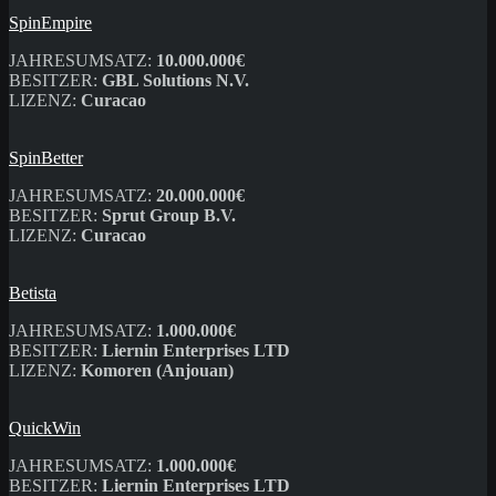
SpinEmpire
JAHRESUMSATZ:
10.000.000€
BESITZER:
GBL Solutions N.V.
LIZENZ:
Curacao
SpinBetter
JAHRESUMSATZ:
20.000.000€
BESITZER:
Sprut Group B.V.
LIZENZ:
Curacao
Betista
JAHRESUMSATZ:
1.000.000€
BESITZER:
Liernin Enterprises LTD
LIZENZ:
Komoren (Anjouan)
QuickWin
JAHRESUMSATZ:
1.000.000€
BESITZER:
Liernin Enterprises LTD