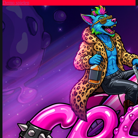
Demo spielen