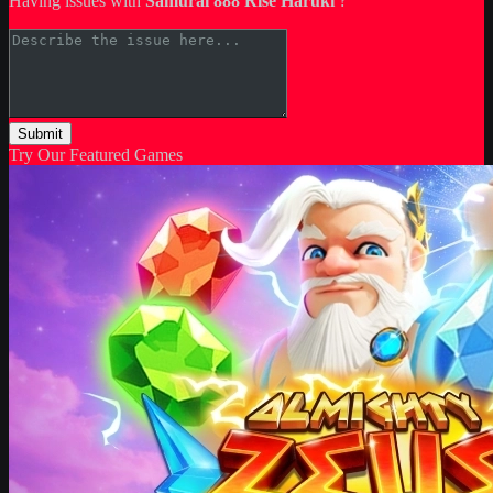
Having issues with
Samurai 888 Rise Haruki
?
Submit
Try Our Featured Games