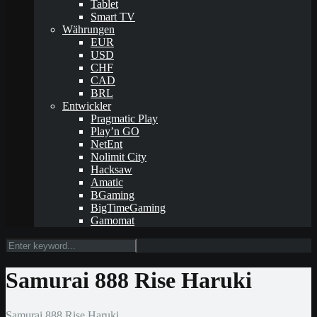
Tablet
Smart TV
Währungen
EUR
USD
CHF
CAD
BRL
Entwickler
Pragmatic Play
Play’n GO
NetEnt
Nolimit City
Hacksaw
Amatic
BGaming
BigTimeGaming
Gamomat
Samurai 888 Rise Haruki
Samurai 888 Rise Haruki