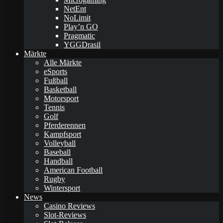
NetEnt
NoLimit
Play’n GO
Pragmatic
YGGDrasil
Märkte
Alle Märkte
eSports
Fußball
Basketball
Motorsport
Tennis
Golf
Pferderennen
Kampfsport
Volleyball
Baseball
Handball
American Football
Rugby
Wintersport
News
Casino Reviews
Slot-Reviews