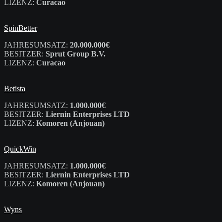
LIZENZ:
Curacao
SpinBetter
JAHRESUMSATZ:
20.000.000€
BESITZER:
Sprut Group B.V.
LIZENZ:
Curacao
Betista
JAHRESUMSATZ:
1.000.000€
BESITZER:
Liernin Enterprises LTD
LIZENZ:
Komoren (Anjouan)
QuickWin
JAHRESUMSATZ:
1.000.000€
BESITZER:
Liernin Enterprises LTD
LIZENZ:
Komoren (Anjouan)
Wyns