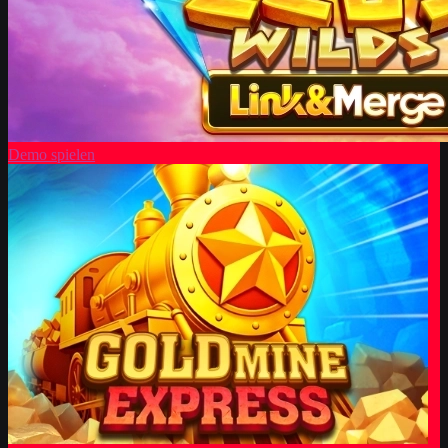
Demo spielen