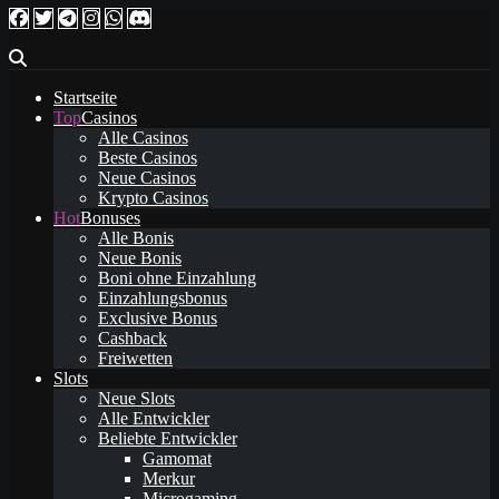
Startseite
Casinos
Alle Casinos
Beste Casinos
Neue Casinos
Krypto Casinos
Bonuses
Alle Bonis
Neue Bonis
Boni ohne Einzahlung
Einzahlungsbonus
Exclusive Bonus
Cashback
Freiwetten
Slots
Neue Slots
Alle Entwickler
Beliebte Entwickler
Gamomat
Merkur
Microgaming