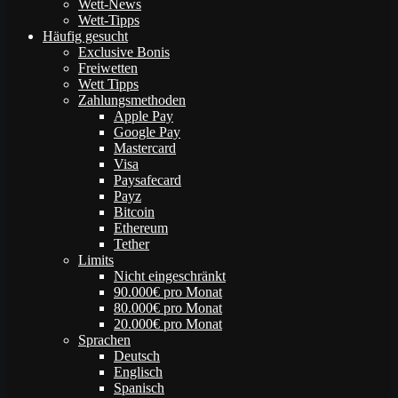
Wett-News
Wett-Tipps
Häufig gesucht
Exclusive Bonis
Freiwetten
Wett Tipps
Zahlungsmethoden
Apple Pay
Google Pay
Mastercard
Visa
Paysafecard
Payz
Bitcoin
Ethereum
Tether
Limits
Nicht eingeschränkt
90.000€ pro Monat
80.000€ pro Monat
20.000€ pro Monat
Sprachen
Deutsch
Englisch
Spanisch