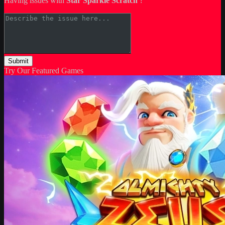
Having issues with
Star Sparkle Scratch
?
Submit
Try Our Featured Games