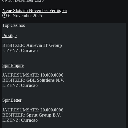
18. Dezember 2025
Neue Slots im November Verfügbar
6. November 2025
Top Casinos
Prestige
BESITZER:
Aurevia IT Group
LIZENZ:
Curacao
SpinEmpire
JAHRESUMSATZ:
10.000.000€
BESITZER:
GBL Solutions N.V.
LIZENZ:
Curacao
SpinBetter
JAHRESUMSATZ:
20.000.000€
BESITZER:
Sprut Group B.V.
LIZENZ:
Curacao