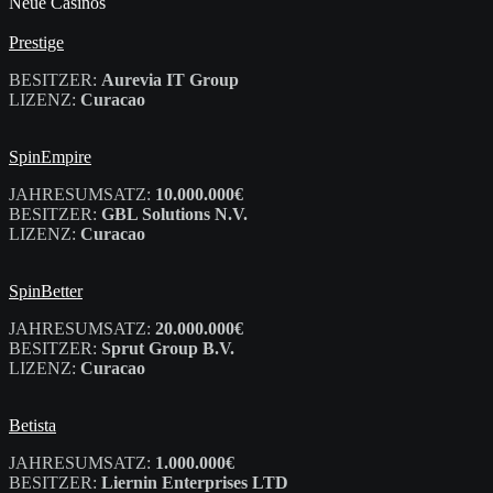
Neue Casinos
Prestige
BESITZER:
Aurevia IT Group
LIZENZ:
Curacao
SpinEmpire
JAHRESUMSATZ:
10.000.000€
BESITZER:
GBL Solutions N.V.
LIZENZ:
Curacao
SpinBetter
JAHRESUMSATZ:
20.000.000€
BESITZER:
Sprut Group B.V.
LIZENZ:
Curacao
Betista
JAHRESUMSATZ:
1.000.000€
BESITZER:
Liernin Enterprises LTD