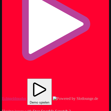
Echtgeldmodus
Demo spielen