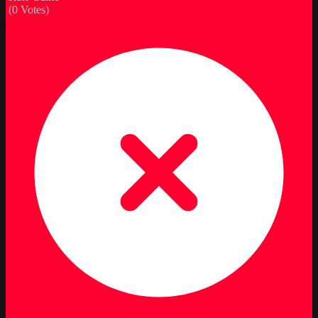
(
0
Votes)