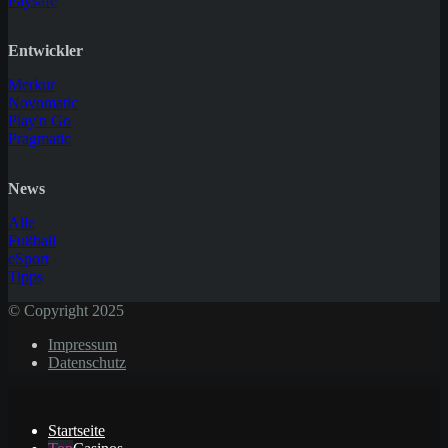
Paysafe
Entwickler
Merkur
Novomatic
Play'n Go
Pragmatic
News
Alle
Fußball
eSport
Tipps
© Copyright 2025
Impressum
Datenschutz
Startseite