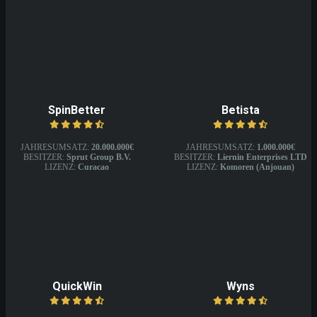
SpinBetter
Betista
JAHRESUMSATZ:
20.000.000€
JAHRESUMSATZ:
1.000.000€
BESITZER:
Sprut Group B.V.
BESITZER:
Liernin Enterprises LTD
LIZENZ:
Curacao
LIZENZ:
Komoren (Anjouan)
QuickWin
Wyns