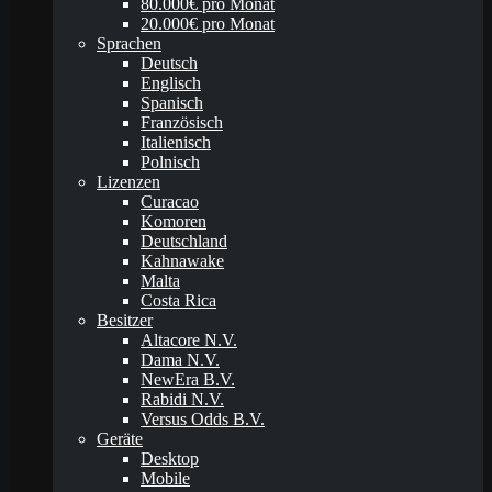
80.000€ pro Monat
20.000€ pro Monat
Sprachen
Deutsch
Englisch
Spanisch
Französisch
Italienisch
Polnisch
Lizenzen
Curacao
Komoren
Deutschland
Kahnawake
Malta
Costa Rica
Besitzer
Altacore N.V.
Dama N.V.
NewEra B.V.
Rabidi N.V.
Versus Odds B.V.
Geräte
Desktop
Mobile