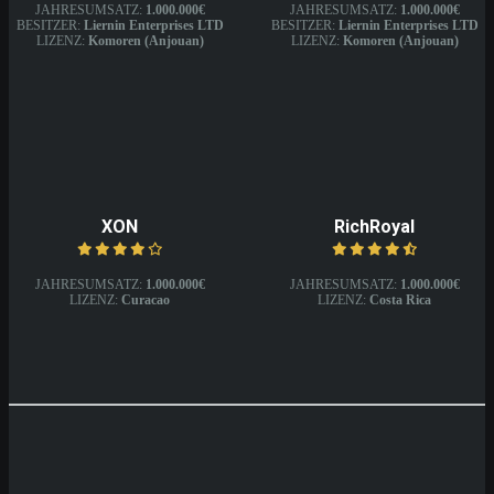
JAHRESUMSATZ:
1.000.000€
JAHRESUMSATZ:
1.000.000€
BESITZER:
Liernin Enterprises LTD
BESITZER:
Liernin Enterprises LTD
LIZENZ:
Komoren (Anjouan)
LIZENZ:
Komoren (Anjouan)
XON
RichRoyal
JAHRESUMSATZ:
1.000.000€
JAHRESUMSATZ:
1.000.000€
LIZENZ:
Curacao
LIZENZ:
Costa Rica