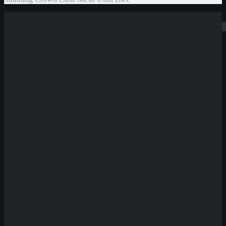
Suchen
Aktuelle
Beiträge
Casino
Prestige
Zahlungs
methoden
Analyse
SpinEmpir
e Casino
Review
SpinBetter
Casino
Review