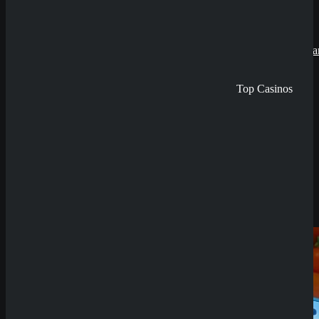
Demo spielen
18. Dezember
2025
Neue Slots im
November Verfügba
6. November
2025
Top Casinos
Demo spielen