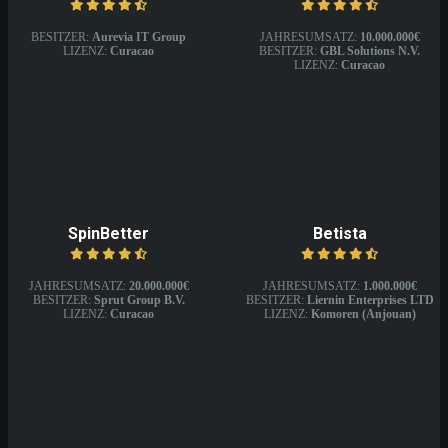
BESITZER:
Aurevia IT Group
JAHRESUMSATZ:
10.000.000€
LIZENZ:
Curacao
BESITZER:
GBL Solutions N.V.
LIZENZ:
Curacao
SpinBetter
Betista
JAHRESUMSATZ:
20.000.000€
JAHRESUMSATZ:
1.000.000€
BESITZER:
Sprut Group B.V.
BESITZER:
Liernin Enterprises LTD
LIZENZ:
Curacao
LIZENZ:
Komoren (Anjouan)