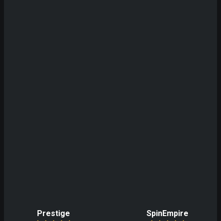
Save my name, email, and website in this
browser for the next time I comment.
Prestige
SpinEmpire