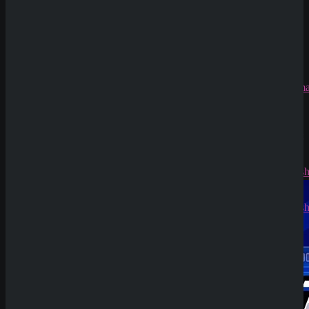
Top 8
Slots der
Woche:
Ein tiefer
Einblick
in die
neuesten
Spielautom
Viktoria
Thomas
zu
Contact
rami
zu
CryptoRus
Jens
zu
CryptoRush
200% bis
zu 2.500€
Neue Casinos