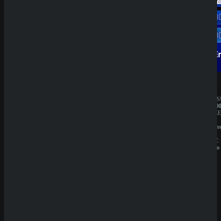
Prestige
SpinE
BESITZER:
JAHRES
Aurevia
10.000.0
IT
BESITZE
Group
GBL
LIZENZ:
Solution
Curacao
N.V.
LIZENZ:
Curacao