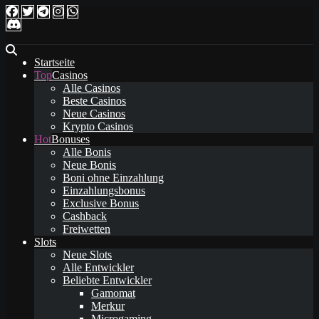
Startseite
Casinos
Alle Casinos
Beste Casinos
Neue Casinos
Krypto Casinos
Bonuses
Alle Bonis
Neue Bonis
Boni ohne Einzahlung
Einzahlungsbonus
Exclusive Bonus
Cashback
Freiwetten
Slots
Neue Slots
Alle Entwickler
Beliebte Entwickler
Gamomat
Merkur
Microgaming