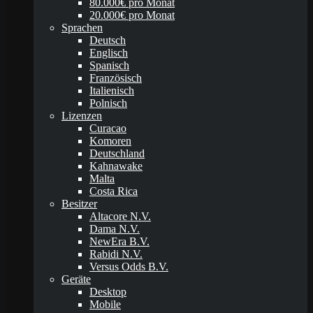
80.000€ pro Monat
20.000€ pro Monat
Sprachen
Deutsch
Englisch
Spanisch
Französisch
Italienisch
Polnisch
Lizenzen
Curacao
Komoren
Deutschland
Kahnawake
Malta
Costa Rica
Besitzer
Altacore N.V.
Dama N.V.
NewEra B.V.
Rabidi N.V.
Versus Odds B.V.
Geräte
Desktop
Mobile