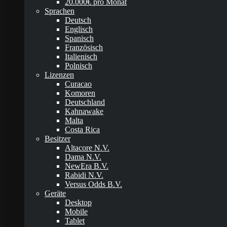
20.000€ pro Monat
Sprachen
Deutsch
Englisch
Spanisch
Französisch
Italienisch
Polnisch
Lizenzen
Curacao
Komoren
Deutschland
Kahnawake
Malta
Costa Rica
Besitzer
Altacore N.V.
Dama N.V.
NewEra B.V.
Rabidi N.V.
Versus Odds B.V.
Geräte
Desktop
Mobile
Tablet