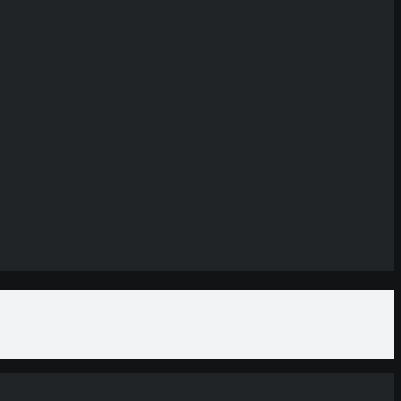
Suchen
Suchen