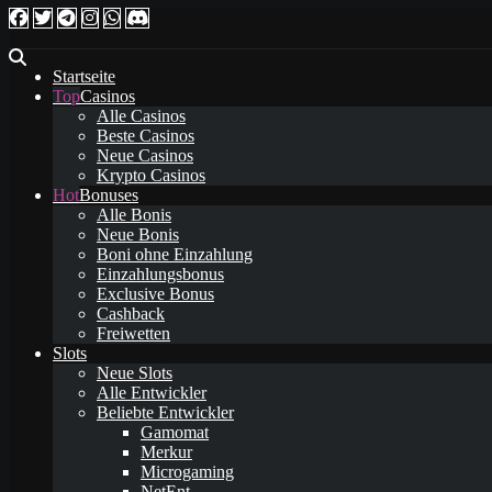
Startseite
Casinos
Alle Casinos
Beste Casinos
Neue Casinos
Krypto Casinos
Bonuses
Alle Bonis
Neue Bonis
Boni ohne Einzahlung
Einzahlungsbonus
Exclusive Bonus
Cashback
Freiwetten
Slots
Neue Slots
Alle Entwickler
Beliebte Entwickler
Gamomat
Merkur
Microgaming
NetEnt