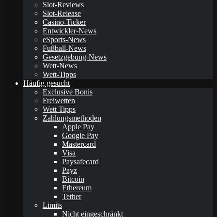
Slot-Reviews
Slot-Release
Casino-Ticker
Entwickler-News
eSports-News
Fußball-News
Gesetzgebung-News
Wett-News
Wett-Tipps
Häufig gesucht
Exclusive Bonis
Freiwetten
Wett Tipps
Zahlungsmethoden
Apple Pay
Google Pay
Mastercard
Visa
Paysafecard
Payz
Bitcoin
Ethereum
Tether
Limits
Nicht eingeschränkt