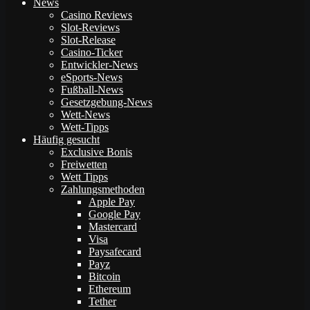
News
Casino Reviews
Slot-Reviews
Slot-Release
Casino-Ticker
Entwickler-News
eSports-News
Fußball-News
Gesetzgebung-News
Wett-News
Wett-Tipps
Häufig gesucht
Exclusive Bonis
Freiwetten
Wett Tipps
Zahlungsmethoden
Apple Pay
Google Pay
Mastercard
Visa
Paysafecard
Payz
Bitcoin
Ethereum
Tether