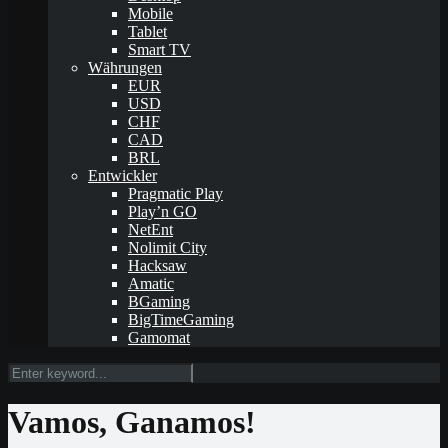
Mobile
Tablet
Smart TV
Währungen
EUR
USD
CHF
CAD
BRL
Entwickler
Pragmatic Play
Play’n GO
NetEnt
Nolimit City
Hacksaw
Amatic
BGaming
BigTimeGaming
Gamomat
Vamos, Ganamos!