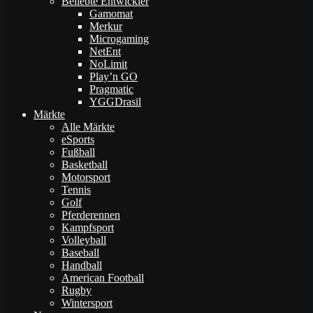
Beliebte Entwickler
Gamomat
Merkur
Microgaming
NetEnt
NoLimit
Play’n GO
Pragmatic
YGGDrasil
Märkte
Alle Märkte
eSports
Fußball
Basketball
Motorsport
Tennis
Golf
Pferderennen
Kampfsport
Volleyball
Baseball
Handball
American Football
Rugby
Wintersport