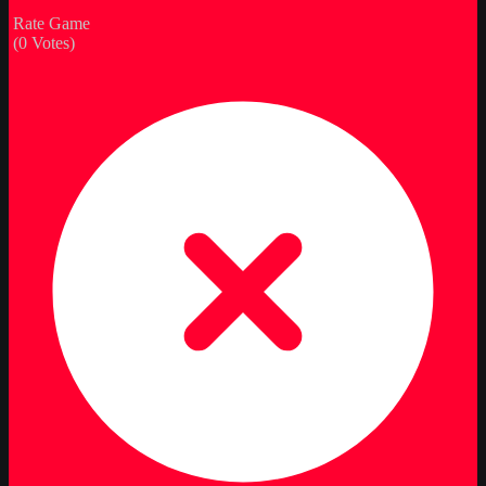
Rate Game
(
0
Votes)