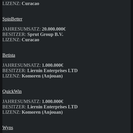
LIZENZ:
Curacao
SpinBetter
JAHRESUMSATZ:
20.000.000€
BESITZER:
Sprut Group B.V.
LIZENZ:
Curacao
Betista
JAHRESUMSATZ:
1.000.000€
BESITZER:
Liernin Enterprises LTD
LIZENZ:
Komoren (Anjouan)
QuickWin
JAHRESUMSATZ:
1.000.000€
BESITZER:
Liernin Enterprises LTD
LIZENZ:
Komoren (Anjouan)
Wyns