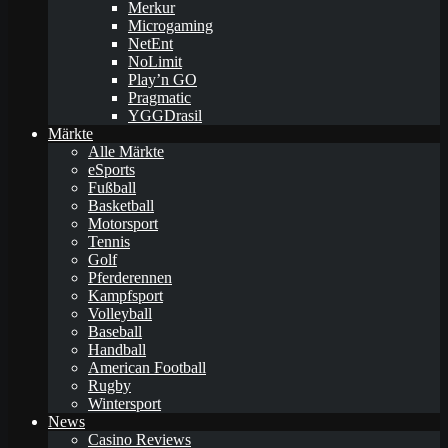
Merkur
Microgaming
NetEnt
NoLimit
Play’n GO
Pragmatic
YGGDrasil
Märkte
Alle Märkte
eSports
Fußball
Basketball
Motorsport
Tennis
Golf
Pferderennen
Kampfsport
Volleyball
Baseball
Handball
American Football
Rugby
Wintersport
News
Casino Reviews