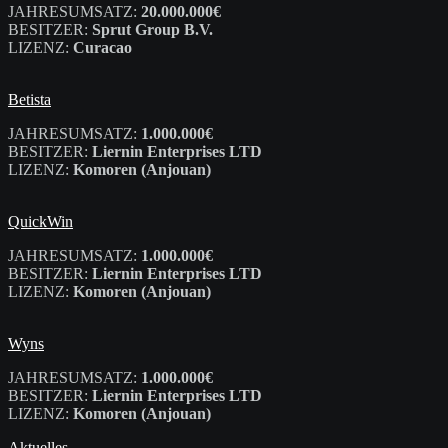
JAHRESUMSATZ:
20.000.000€
BESITZER:
Sprut Group B.V.
LIZENZ:
Curacao
Betista
JAHRESUMSATZ:
1.000.000€
BESITZER:
Liernin Enterprises LTD
LIZENZ:
Komoren (Anjouan)
QuickWin
JAHRESUMSATZ:
1.000.000€
BESITZER:
Liernin Enterprises LTD
LIZENZ:
Komoren (Anjouan)
Wyns
JAHRESUMSATZ:
1.000.000€
BESITZER:
Liernin Enterprises LTD
LIZENZ:
Komoren (Anjouan)
Aktuelles