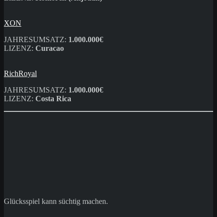
XON
JAHRESUMSATZ:
1.000.000€
LIZENZ:
Curacao
RichRoyal
JAHRESUMSATZ:
1.000.000€
LIZENZ:
Costa Rica
Glücksspiel kann süchtig machen.