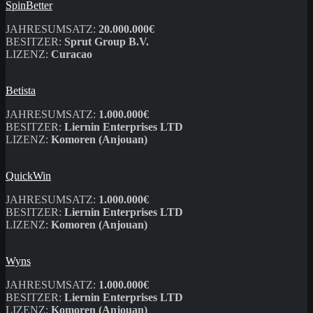
SpinBetter
JAHRESUMSATZ:
20.000.000€
BESITZER:
Sprut Group B.V.
LIZENZ:
Curacao
Betista
JAHRESUMSATZ:
1.000.000€
BESITZER:
Liernin Enterprises LTD
LIZENZ:
Komoren (Anjouan)
QuickWin
JAHRESUMSATZ:
1.000.000€
BESITZER:
Liernin Enterprises LTD
LIZENZ:
Komoren (Anjouan)
Wyns
JAHRESUMSATZ:
1.000.000€
BESITZER:
Liernin Enterprises LTD
LIZENZ:
Komoren (Anjouan)