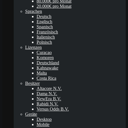
80.000€ pro Monat
20.000€ pro Monat
Sprachen
Deutsch
Englisch
Spanisch
Französisch
Italienisch
Polnisch
Lizenzen
Curacao
Komoren
Deutschland
Kahnawake
Malta
Costa Rica
Besitzer
Altacore N.V.
Dama N.V.
NewEra B.V.
Rabidi N.V.
Versus Odds B.V.
Geräte
Desktop
Mobile