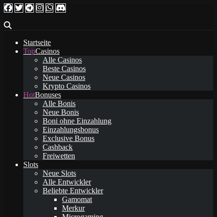
Startseite
Casinos
Alle Casinos
Beste Casinos
Neue Casinos
Krypto Casinos
Bonuses
Alle Bonis
Neue Bonis
Boni ohne Einzahlung
Einzahlungsbonus
Exclusive Bonus
Cashback
Freiwetten
Slots
Neue Slots
Alle Entwickler
Beliebte Entwickler
Gamomat
Merkur
Microgaming