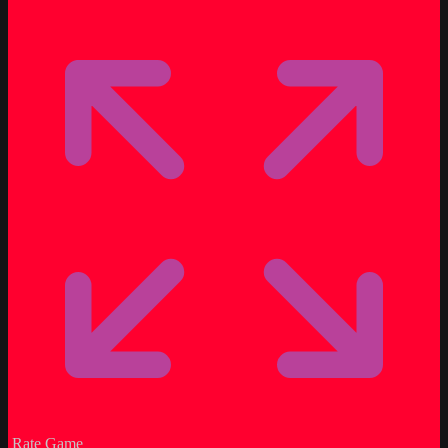
Rate Game