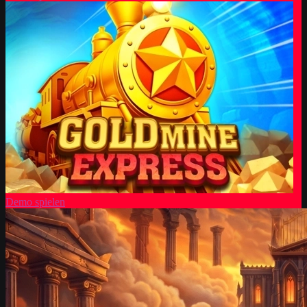
Demo spielen