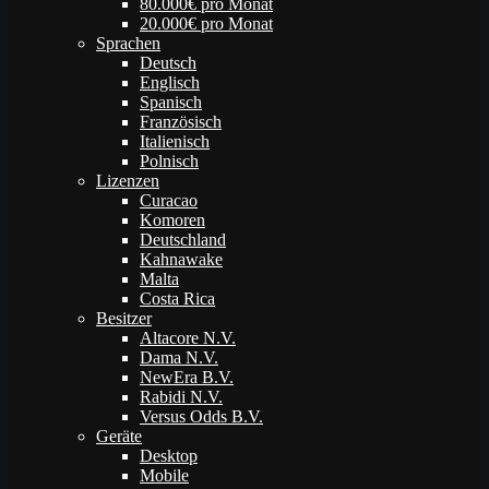
80.000€ pro Monat
20.000€ pro Monat
Sprachen
Deutsch
Englisch
Spanisch
Französisch
Italienisch
Polnisch
Lizenzen
Curacao
Komoren
Deutschland
Kahnawake
Malta
Costa Rica
Besitzer
Altacore N.V.
Dama N.V.
NewEra B.V.
Rabidi N.V.
Versus Odds B.V.
Geräte
Desktop
Mobile