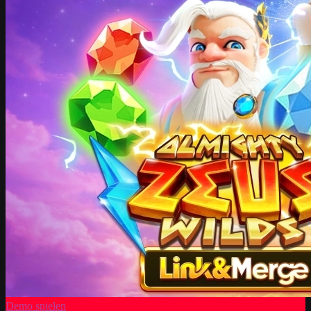
Demo spielen