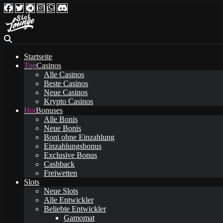
Startseite
Casinos
Alle Casinos
Beste Casinos
Neue Casinos
Krypto Casinos
Bonuses
Alle Bonis
Neue Bonis
Boni ohne Einzahlung
Einzahlungsbonus
Exclusive Bonus
Cashback
Freiwetten
Slots
Neue Slots
Alle Entwickler
Beliebte Entwickler
Gamomat